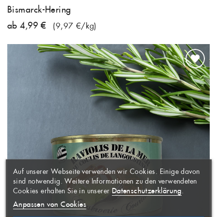
Bismarck-Hering
ab 4,99 €
(9,97 €/kg)
WUNSCHLISTE
×
ERSTELLEN
ANMELDEN
×
((MODALTITLE))
×
Auf unserer Webseite verwenden wir Cookies. Einige davon
AUF MEINE
Name der Wunschliste
Sie müssen angemeldet sein, um
×
sind notwendig. Weitere Informationen zu den verwendeten
WUNSCHLISTE
Artikel Ihrer Wunschliste
((confirmMessage))
Datenschutzerklärung
Cookies erhalten Sie in unserer
.
hinzufügen zu können.
Anpassen von Cookies