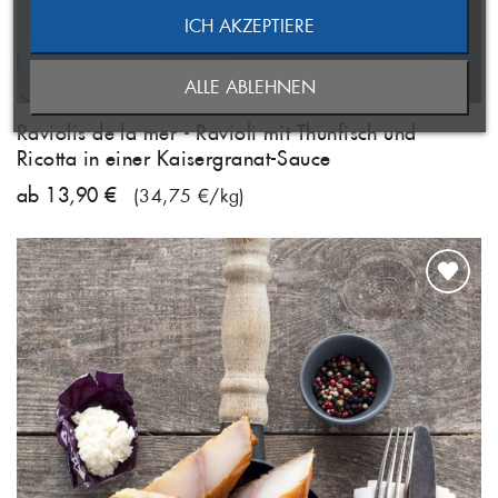
((CANCELTEXT))
ICH AKZEPTIERE
ABBRECHEN
NEUE LISTE ANLEGEN
ABBRECHEN
((MODALDELETETEXT))
ALLE ABLEHNEN
ANMELDEN
WUNSCHLISTE ERSTELLEN
Raviolis de la mer - Ravioli mit Thunfisch und
Ricotta in einer Kaisergranat-Sauce
ab 13,90 €
(34,75 €/kg)