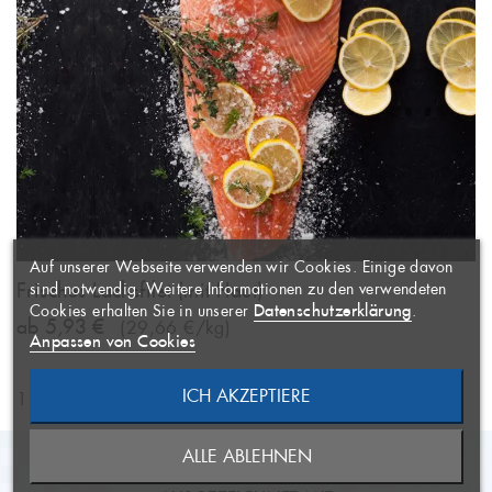
WUNSCHLISTE
×
ERSTELLEN
ANMELDEN
×
((MODALTITLE))
×
Auf unserer Webseite verwenden wir Cookies. Einige davon
AUF MEINE
Name der Wunschliste
Sie müssen angemeldet sein, um
Frisches Lachsfilet (mit Haut)
×
sind notwendig. Weitere Informationen zu den verwendeten
WUNSCHLISTE
Artikel Ihrer Wunschliste
((confirmMessage))
Datenschutzerklärung
Cookies erhalten Sie in unserer
.
ab 5,93 €
(29,66 €/kg)
hinzufügen zu können.
Anpassen von Cookies
((CANCELTEXT))
ICH AKZEPTIERE
1 - 1 von 1 Artikel(n)
ABBRECHEN
NEUE LISTE ANLEGEN
ABBRECHEN
((MODALDELETETEXT))
ALLE ABLEHNEN
ANMELDEN
WUNSCHLISTE ERSTELLEN