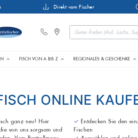
n
Direkt vom Fischer
EN
FISCH VON A BIS Z
REGIONALES & GESCHENKE
Barsch
Buttermakr
Fisch aus Müritz & Mecklenb
Geschenkartikel, Gutsch
Premium Filets
FISCH ONLINE KAUF
Flunder
Forelle
Heilbutt
Hering
Fisch ganz neu! Hier
✓
Entdecken Sie den ein
Fisch aus Norddeutschland
Edle Meeresfrüchte
 die von uns sorgsam und
Fischen
Karpfen
Lachs
rden. Vom Bratrollmops
✓
Auswählen und online 