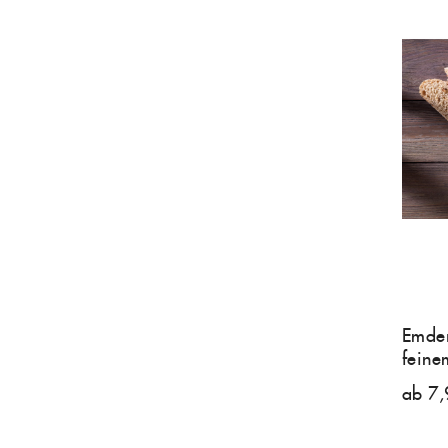
Emder
feine
ab 7,