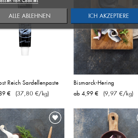
assen von Cookies
 LISTE ANLEGEN
((MODALDELETETEXT))
ALLE ABLEHNEN
ICH AKZEPTIERE
NCELTEXT))
ANMELDEN
RECHEN
WUNSCHLISTE ERSTELLEN
RECHEN
ost Reich Sardellenpaste
Bismarck-Hering
89 €
(37,80 €/kg)
ab 4,99 €
(9,97 €/kg)