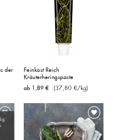
s der
Feinkost Reich
Kräuterheringspaste
ab 1,89 €
(37,80 €/kg)
×
×
×
×
ig.
r