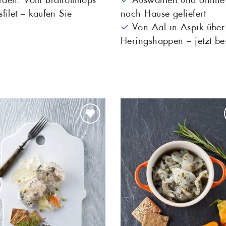
filet – kaufen Sie
nach Hause geliefert
Maräne
Matjes
✓
Von Aal in Aspik über 
Grill
Heringshappen – jetzt bes
Salat
Sardellen
Seelachs
Seeteufel
Stör
Thunfisch
Zander
8)