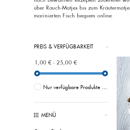
über Rauch-Matjes bis zum Kräutermatjes
Makrele
marinierten Fisch bequem online.
Fischsuppen
Saibling
Schwertfisch
Fischkonserven
PREIS & VERFÜGBARKEIT
Steinbeisser
1,00 € - 25,00 €
Wolfsbarsch
Nur verfügbare Produkte anzeigen
(5
MENÜ