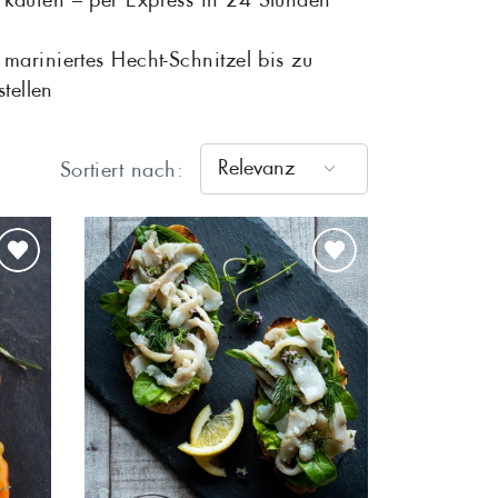
Rotbarsch
mariniertes Hecht-Schnitzel bis zu
Tiefgekühlte Feink
tellen
 Sardinen
Scholle
Relevanz
Sortiert nach:
Steinbutt
Wels