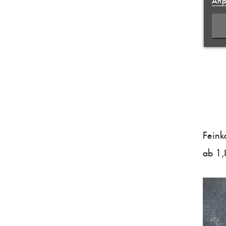
Anp
NEUE
((CA
ABB
ABB
Feink
ab 1,