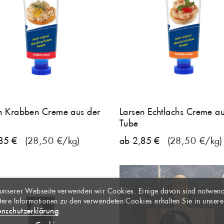
n Krabben Creme aus der
Larsen Echtlachs Creme au
Tube
85 €
(28,50 €/kg)
ab 2,85 €
(28,50 €/kg)
LISTE ERSTELLEN
DEN
LTITLE))
EINE WUNSCHLISTE
unserer Webseite verwenden wir Cookies. Einige davon sind notwend
er Wunschliste
ere Informationen zu den verwendeten Cookies erhalten Sie in unsere
sen angemeldet sein, um Artikel Ihrer Wunschliste
enschutzerklärung
.
rmMessage))
ügen zu können.