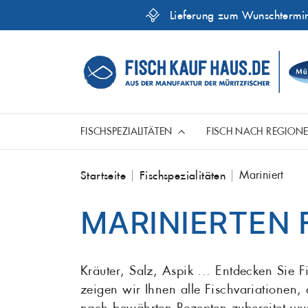
Lieferung zum Wunschtermi
FISCHSPEZIALITÄTEN
FISCH NACH REGION
Skip
Mariniert
Startseite
Fischspezialitäten
Aal
to
Ganze Fische
Fische aus der Ostsee
Genusshelfer
MARINIERTEN 
content
Dorsch
Hecht
Kräuter, Salz, Aspik ... Entdecken Sie 
Mariniert
Fisch aus aller Welt
zeigen wir Ihnen alle Fischvariationen,
Kabeljau
nach bewährten Rezepten zubereitet wu