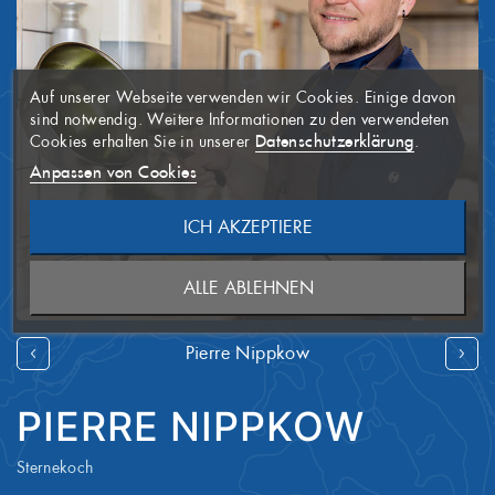
WUNSCHLISTE
×
ERSTELLEN
ANMELDEN
×
((MODALTITLE))
×
Auf unserer Webseite verwenden wir Cookies. Einige davon
AUF MEINE
Name der Wunschliste
Sie müssen angemeldet sein, um
×
sind notwendig. Weitere Informationen zu den verwendeten
WUNSCHLISTE
Artikel Ihrer Wunschliste
((confirmMessage))
Datenschutzerklärung
Cookies erhalten Sie in unserer
.
hinzufügen zu können.
Anpassen von Cookies
((CANCELTEXT))
ICH AKZEPTIERE
ABBRECHEN
NEUE LISTE ANLEGEN
ABBRECHEN
((MODALDELETETEXT))
ALLE ABLEHNEN
ANMELDEN
WUNSCHLISTE ERSTELLEN
Pierre Nippkow
PIERRE NIPPKOW
Sternekoch
Le