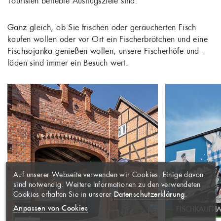
Touristen beliebte Ausflugsziele sind.
Ganz gleich, ob Sie frischen oder geräucherten Fisch
kaufen wollen oder vor Ort ein Fischerbrötchen und eine
Fischsojanka genießen wollen, unsere Fischerhöfe und -
läden sind immer ein Besuch wert.
WUNSCHLISTE
×
ERSTELLEN
ANMELDEN
×
FISCHKAUFHAUS ENTDECKEN
FISCHKA
((MODALTITLE))
×
Auf unserer Webseite verwenden wir Cookies. Einige davon
AUF MEINE
Name der Wunschliste
Sie müssen angemeldet sein, um
×
sind notwendig. Weitere Informationen zu den verwendeten
WUNSCHLISTE
Artikel Ihrer Wunschliste
((confirmMessage))
Datenschutzerklärung
Cookies erhalten Sie in unserer
.
hinzufügen zu können.
Anpassen von Cookies
FISCHKAUFHAUS
FISCHLADEN