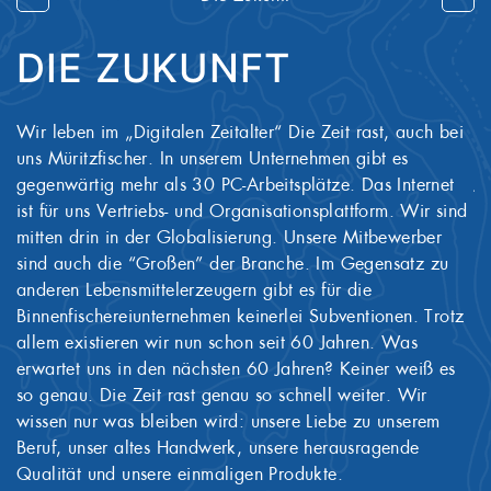
DIE ZUKUNFT
Wir leben im „Digitalen Zeitalter“ Die Zeit rast, auch bei
We
uns Müritzfischer. In unserem Unternehmen gibt es
Wi
gegenwärtig mehr als 30 PC-Arbeitsplätze. Das Internet
J
ist für uns Vertriebs- und Organisationsplattform. Wir sind
d
mitten drin in der Globalisierung. Unsere Mitbewerber
g
sind auch die “Großen” der Branche. Im Gegensatz zu
ra
anderen Lebensmittelerzeugern gibt es für die
Gr
Binnenfischereiunternehmen keinerlei Subventionen. Trotz
ei
allem existieren wir nun schon seit 60 Jahren. Was
a
erwartet uns in den nächsten 60 Jahren? Keiner weiß es
Ro
so genau. Die Zeit rast genau so schnell weiter. Wir
L
wissen nur was bleiben wird: unsere Liebe zu unserem
Ge
Beruf, unser altes Handwerk, unsere herausragende
al
Qualität und unsere einmaligen Produkte.