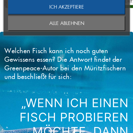
WAREN (MÜRITZ)
NEUBRANDEN
((CANCELTEXT))
ICH AKZEPTIERE
ABBRECHEN
NEUE LISTE ANLEGEN
ABBRECHEN
((MODALDELETETEXT))
ALLE ABLEHNEN
ANMELDEN
WUNSCHLISTE ERSTELLEN
Welchen Fisch kann ich noch guten
Gewissens essen? Die Antwort findet der
Greenpeace-Autor bei den Müritzfischern
und beschließt für sich:
„WENN ICH EINEN
FISCH PROBIEREN
MÖCHTE, DANN