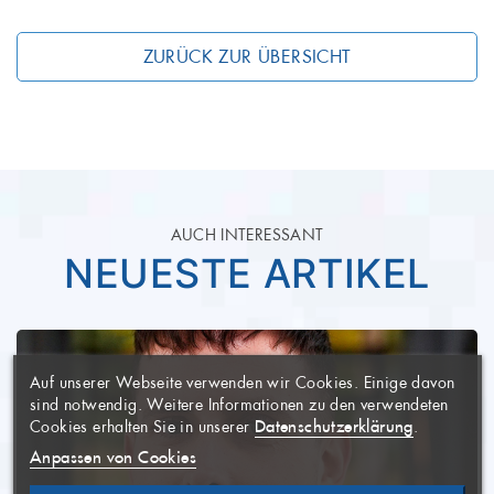
ZURÜCK ZUR ÜBERSICHT
AUCH INTERESSANT
NEUESTE ARTIKEL
WUNSCHLISTE
×
ERSTELLEN
ANMELDEN
×
((MODALTITLE))
×
Auf unserer Webseite verwenden wir Cookies. Einige davon
AUF MEINE
Name der Wunschliste
Sie müssen angemeldet sein, um
×
sind notwendig. Weitere Informationen zu den verwendeten
WUNSCHLISTE
Artikel Ihrer Wunschliste
((confirmMessage))
Datenschutzerklärung
Cookies erhalten Sie in unserer
.
hinzufügen zu können.
Anpassen von Cookies