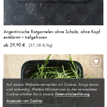
Argentinische Rotgarnelen ohne Schale, ohne Kopf
entdärmt – tiefgefroren
ab 29,90 €
(37,38 €/kg)
WUNSCHLISTE
×
ERSTELLEN
ANMELDEN
×
((MODALTITLE))
×
Auf unserer Webseite verwenden wir Cookies. Einige davon
AUF MEINE
Name der Wunschliste
Sie müssen angemeldet sein, um
×
sind notwendig. Weitere Informationen zu den verwendeten
WUNSCHLISTE
Artikel Ihrer Wunschliste
((confirmMessage))
Datenschutzerklärung
Cookies erhalten Sie in unserer
.
hinzufügen zu können.
Anpassen von Cookies