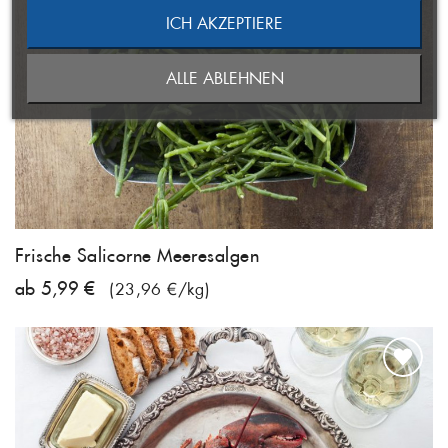
((CANCELTEXT))
ICH AKZEPTIERE
ABBRECHEN
NEUE LISTE ANLEGEN
ABBRECHEN
((MODALDELETETEXT))
ALLE ABLEHNEN
ANMELDEN
WUNSCHLISTE ERSTELLEN
Frische Salicorne Meeresalgen
ab 5,99 €
(23,96 €/kg)