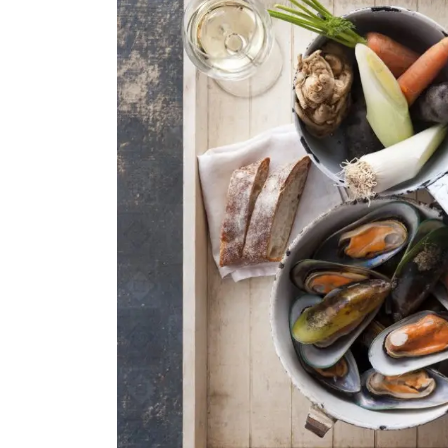
Makrele
Fischsuppen
Saibling
Schwertfisch
Fischkonserven
Steinbeisser
Wolfsbarsch