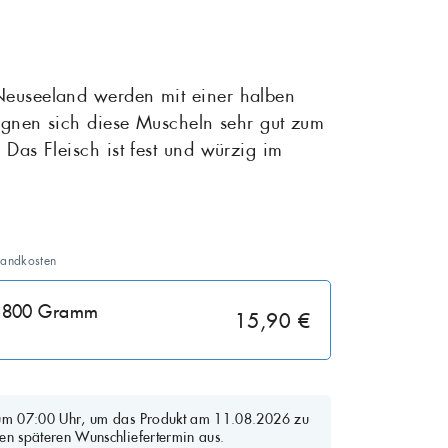
Rotbarsch
Tiefgekühlte Feink
euseeland werden mit einer halben
 Sardinen
Scholle
eignen sich diese Muscheln sehr gut zum
Das Fleisch ist fest und würzig im
Steinbutt
Wels
sandkosten
t: 800 Gramm
15,90 €
 um 07:00 Uhr, um das Produkt am 11.08.2026 zu
en späteren Wunschliefertermin aus.