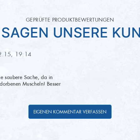
in Aquakultur
GEPRÜFTE PRODUKTBEWERTUNGEN
 SAGEN UNSERE KU
-Spezialität
eland
2.15, 19:14
ng erfolgt gut
e saubere Sache, da in 
dorbenen Muscheln! Besser 
t vakuumverpackt.
EIGENEN KOMMENTAR VERFASSEN
7°C