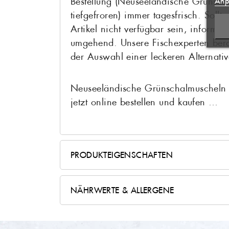
Bestellung (Neuseeländische Grünsch
Anp
tiefgefroren) immer tagesfrisch. Sollt
NEUE
Artikel nicht verfügbar sein, informie
ABB
ABB
umgehend. Unsere Fischexperten bera
der Auswahl einer leckeren Alternativ
Neuseeländische Grünschalmuscheln –
jetzt online bestellen und kaufen …
PRODUKTEIGENSCHAFTEN
Lateinischer Name
Perna cana
NÄHRWERTE & ALLERGENE
Produktzustand
aufgetaut
geliefert