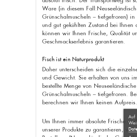
absolut frisch. Der Transportweg ist s
Ware (in diesem Fall:Neuseeländisch
Grünschalmuscheln – tiefgefroren) in
und gut gekühlten Zustand bei Ihnen
können wir Ihnen Frische, Qualität un
Geschmackserlebnis garantieren.
Fisch ist ein Naturprodukt
Daher unterscheiden sich die einzeln
und Gewicht. Sie erhalten von uns i
bestellte Menge von Neuseeländische
Grünschalmuscheln – tiefgefroren. 
WUNSCH
berechnen wir Ihnen keinen Aufpreis
ANMEL
AUF M
Auf 
Name d
Um Ihnen immer absolute Frische und
Weit
Sie müs
Dat
unserer Produkte zu garantieren, vera
hinzuf