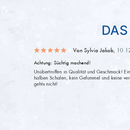
Brennwert
427 kJ/102 kcal
Herstellungsart
gewonnen 
Fett
2,50 g
DAS
Gewässerart
Salzwasser
Herkunftsort
aus Neuse
Von Sylvia Jakob,
10.1
Achtung: Süchtig machend!
Lieferzustand
Die Lieferu
Unübertroffen in Qualität und Geschmack! Ein
gekühlt.
halben Schalen, kein Gefummel und keine ver
gehts nicht!
Verpackungsart
Artikel is
Temperatur
Bei 2 bis 
Mindesthaltbarkeit
5 Tage