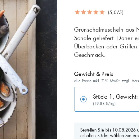
(5,0/5)
Maräne
Matjes
Grill
Grünschalmuscheln aus N
Salat
Sardellen
Schale geliefert. Daher 
Überbacken oder Grillen. 
Seelachs
Seeteufel
Geschmack.
Stör
Thunfisch
Gewicht & Preis
Zander
alle Preise inkl. 7 % MwSt. zzgl. Ver
Stück: 1, Gewich
(19,88 €/kg)
Bestellen Sie bis 10.08.2026
erhalten. Oder wählen Sie ein