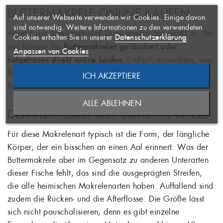
((MODALTITLE))
×
BUTTERMAKRELE ONLINE KAUFEN
Auf unserer Webseite verwenden wir Cookies. Einige davon
AUF MEINE
Name der Wunschliste
Sie müssen angemeldet sein, um
×
sind notwendig. Weitere Informationen zu den verwendeten
WUNSCHLISTE
Appetit auf Buttermakrele? Dann greifen Sie direkt zu. Bei
Artikel Ihrer Wunschliste
((confirmMessage))
Datenschutzerklärung
Cookies erhalten Sie in unserer
.
hinzufügen zu können.
uns können Sie
Buttermakrelen geräuchert oder
Anpassen von Cookies
tiefgefroren direkt online kaufen.
Einfach auswählen, was
((CANCELTEXT))
Ihnen schmeckt, und bestellen – wir liefern die
ICH AKZEPTIERE
ABBRECHEN
NEUE LISTE ANLEGEN
Buttermakrele direkt zu Ihnen nach Hause.
ABBRECHEN
((MODALDELETETEXT))
ALLE ABLEHNEN
ANMELDEN
DER STECKBRIEF DER BUTTERMAKRELE
WUNSCHLISTE ERSTELLEN
Für diese Makrelenart typisch ist die Form, der längliche
Körper, der ein bisschen an einen Aal erinnert. Was der
Buttermakrele aber im Gegensatz zu anderen Unterarten
dieser Fische fehlt, das sind die ausgeprägten Streifen,
die alle heimischen Makrelenarten haben. Auffallend sind
zudem die Rücken- und die Afterflosse. Die Größe lässt
sich nicht pauschalisieren, denn es gibt einzelne