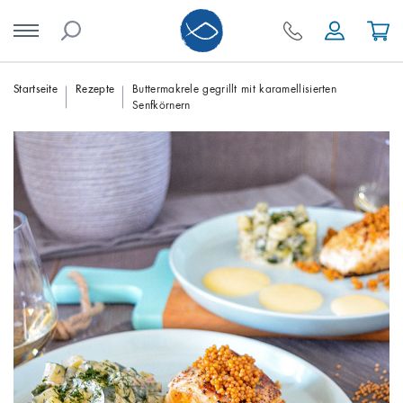
Skip
Startseite
Rezepte
Buttermakrele gegrillt mit karamellisierten
Senfkörnern
to
content