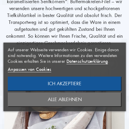
karamellisierten Senfkörnern“: Buttermakrelen-Filet – wir
versenden unsere hochwertigen und schockgefrorenen
Tiefkühlartikel in bester Qualität und absolut frisch. Der
Transportweg ist so optimiert, dass die Ware in einem
aufgetauten und gut gekühlten Zustand bei Ihnen
WUNSCHLISTE
×
ankommt. So können wir Ihnen Frische, Qualität und ein
ERSTELLEN
ANMELDEN
×
einzigartiges Geschmackserlebnis garantieren.
((MODALTITLE))
×
Auf unserer Webseite verwenden wir Cookies. Einige davon
AUF MEINE
Name der Wunschliste
Sie müssen angemeldet sein, um
×
sind notwendig. Weitere Informationen zu den verwendeten
WUNSCHLISTE
Artikel Ihrer Wunschliste
((confirmMessage))
Datenschutzerklärung
Cookies erhalten Sie in unserer
.
hinzufügen zu können.
Anpassen von Cookies
((CANCELTEXT))
ICH AKZEPTIERE
ABBRECHEN
NEUE LISTE ANLEGEN
ABBRECHEN
((MODALDELETETEXT))
ALLE ABLEHNEN
ANMELDEN
WUNSCHLISTE ERSTELLEN