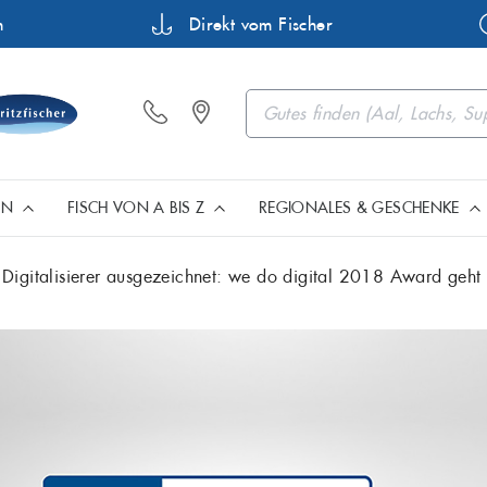
n
Direkt vom Fischer
EN
FISCH VON A BIS Z
REGIONALES & GESCHENKE
 Digitalisierer ausgezeichnet: we do digital 2018 Award geht 
Barsch
Buttermakr
Fisch aus Müritz & Mecklenb
Geschenkartikel, Gutsch
Premium Filets
Flunder
Forelle
Heilbutt
Hering
Fisch aus Norddeutschland
Edle Meeresfrüchte
Karpfen
Lachs