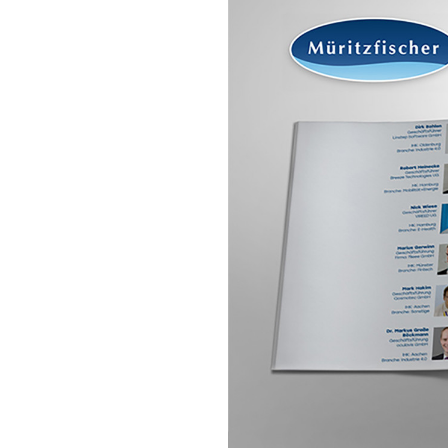
Makrele
Fischsuppen
Saibling
Schwertfisch
Fischkonserven
Steinbeisser
Wolfsbarsch