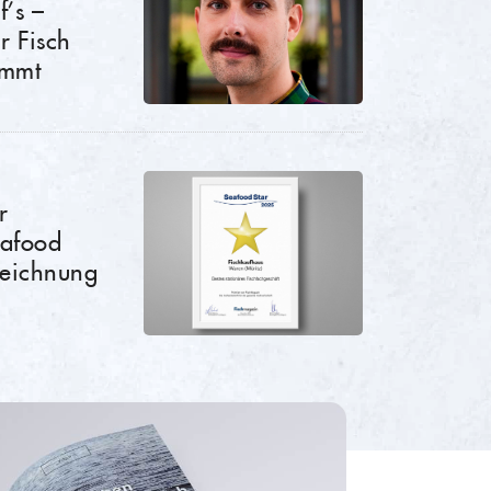
f’s –
r Fisch
immt
r
eafood
zeichnung