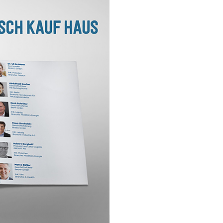
Rotbarsch
Tiefgekühlte Feink
 Sardinen
Scholle
Steinbutt
Wels