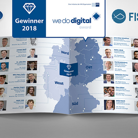
Maräne
Matjes
Grill
Salat
Sardellen
Seelachs
Seeteufel
Stör
Thunfisch
Zander