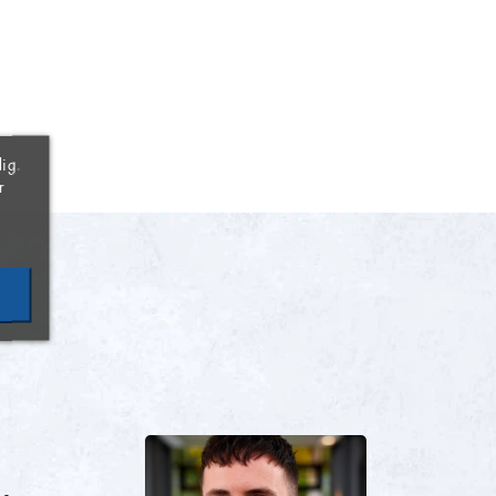
×
×
×
×
ig.
r