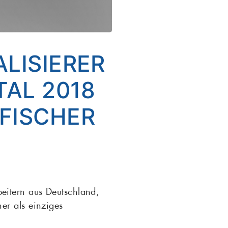
LISIERER
TAL 2018
FISCHER
beitern aus Deutschland,
her als einziges