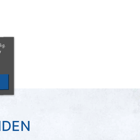
×
×
×
ig.
r
NDEN