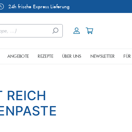
24h frische Express Lieferung
ANGEBOTE
REZEPTE
ÜBER UNS
NEWSLETTER
FÜR
ele
Dorade
urgischen Seenplatte
eine & Mixkisten
Räucherfisch
Fisch aus
T REICH
Garnelen
ENPASTE
Hornhecht
Kaviar
Lachsforelle