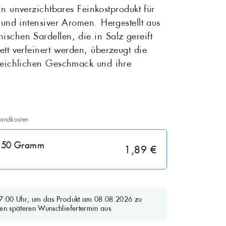
in unverzichtbares Feinkostprodukt für
 und intensiver Aromen. Hergestellt aus
Rotbarsch
Tiefgekühlte Feink
schen Sardellen, die in Salz gereift
tt verfeinert werden, überzeugt die
 Sardinen
Scholle
leichlichen Geschmack und ihre
Steinbutt
Wels
sandkosten
t: 50 Gramm
1,89 €
07:00 Uhr, um das Produkt am 08.08.2026 zu
en späteren Wunschliefertermin aus.