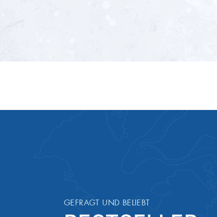
Erzeugnisse
Temperatur
Bei 2 bis 
Mindesthaltbarkeit
30 Tage
Artikel-Nummer
ONL1012
GEFRAGT UND BELIEBT