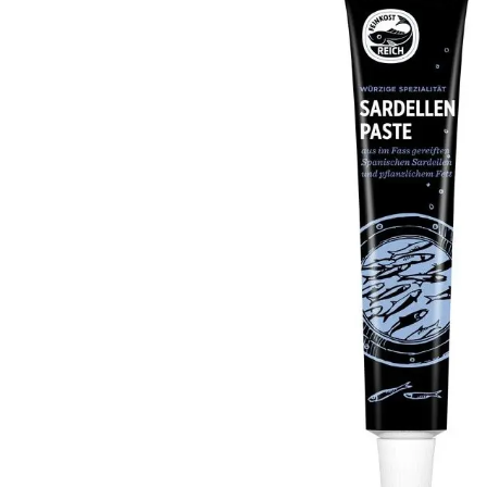
Makrele
Fischsuppen
Saibling
Schwertfisch
Fischkonserven
Steinbeisser
Wolfsbarsch