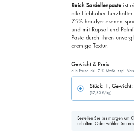
Reich Sardellenpaste
ist e
alle Liebhaber herzhafter
Maräne
Matjes
Grill
75% handverlesenen spani
und mit Rapsöl und Palmfe
Salat
Sardellen
Paste durch ihren unverg
Seelachs
Seeteufel
cremige Textur.
Stör
Thunfisch
Gewicht & Preis
alle Preise inkl. 7 % MwSt. zzgl. Ver
Zander
Stück: 1, Gewich
(37,80 €/kg)
Bestellen Sie bis morgen um 
erhalten. Oder wählen Sie ein