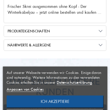
Frischer Skrei ausgenommen ohne Kopf - Der
Winterkabeljau – jetzt online bestellen und kaufen …
PRODUKTEIGENSCHAFTEN
Gadus morhua
Lateinischer Name
NÄHRWERTE & ALLERGENE
frisch nach Hause geliefert
Produktzustand
WUNSCHLISTE
×
ERSTELLEN
ANMELDEN
×
Wildfang
Herstellungsart
77kcal, 323kj
Brennwert
Auf unserer Webseite verwenden wir Cookies. Einige davon
GEPRÜFTE PRODUKTBEWERTUNGEN
Salzwasser-Spezialität
AUF MEINE
Gewässerart
0,7g
Fett
Name der Wunschliste
Sie müssen angemeldet sein, um
×
sind notwendig. Weitere Informationen zu den verwendeten
DAS SAGEN UNSERE
WUNSCHLISTE
Artikel Ihrer Wunschliste
Datenschutzerklärung
Cookies erhalten Sie in unserer
.
gefangen in der
Herkunftsort
0,1g
hinzufügen zu können.
davon gesättigte Fette
KUNDEN
Anpassen von Cookies
Norwegischen See
-
Kohlenhydrate
ICH AKZEPTIERE
ABBRECHEN
Haken und Langleinen
Fangmethode
NEUE LISTE ANLEGEN
ABBRECHEN
-
davon Zucker
SCHREIBEN SIE DEN ERSTEN KUNDENKOMMENTAR