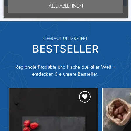
Die Lieferung erfolgt gut
Lieferzustand
ALLE ABLEHNEN
ANMELDEN
gekühlt.
17g
WUNSCHLISTE ERSTELLEN
Eiweiß
Artikel ist vakuumverpackt.
0,2g
Verpackungsart
Salz
Bei 2 bis 7°C
Temperatur
GEFRAGT UND BELIEBT
BESTSELLER
5 Tage
Mindesthaltbarkeit
Fische und daraus gewonnene
Allergene
Erzeugnisse
SKU10500350
Artikel-Nummer
Regionale Produkte und Fische aus aller Welt –
entdecken Sie unsere Bestseller.