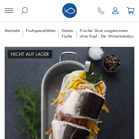
Skip
Startseite
Fischspezialitäten
Ganze
Frischer Skrei ausgenommen
Fische
ohne Kopf - Der Winterkabeljau
to
content
NICHT AUF LAGER