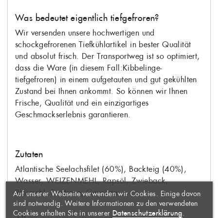
Was bedeutet eigentlich tiefgefroren?
Wir versenden unsere hochwertigen und
schockgefrorenen Tiefkühlartikel in bester Qualität
und absolut frisch. Der Transportweg ist so optimiert,
dass die Ware (in diesem Fall:Kibbelinge-
tiefgefroren) in einem aufgetauten und gut gekühlten
Zustand bei Ihnen ankommt. So können wir Ihnen
Frische, Qualität und ein einzigartiges
Geschmackserlebnis garantieren.
Zutaten
WUNSCHLISTE
×
Atlantische Seelachsfilet (60%), Backteig (40%),
ERSTELLEN
ANMELDEN
×
Wasser, WEIZENMEHL, Rapsöl, Zwieback,
Reismehl, Dextrose, Gewürze
Auf unserer Webseite verwenden wir Cookies. Einige davon
AUF MEINE
Name der Wunschliste
Sie müssen angemeldet sein, um
×
sind notwendig. Weitere Informationen zu den verwendeten
WUNSCHLISTE
Artikel Ihrer Wunschliste
Datenschutzerklärung
Cookies erhalten Sie in unserer
.