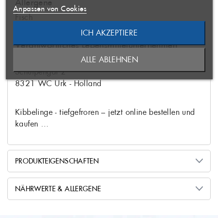
Allergene
hinzufügen zu können.
Anpassen von Cookies
Fisch
ICH AKZEPTIERE
ABBRECHEN
NEUE LISTE ANLEGEN
ABBRECHEN
Verantwortliches Lebensmittelunternehmen
ALLE ABLEHNEN
Van der Lee Seafish BV
ANMELDEN
WUNSCHLISTE ERSTELLEN
Schulpengat 2
8321 WC Urk - Holland
Kibbelinge - tiefgefroren – jetzt online bestellen und
kaufen …
PRODUKTEIGENSCHAFTEN
aufgetaut nach Hause
Produktzustand
NÄHRWERTE & ALLERGENE
geliefert
Wildfang
Herstellungsart