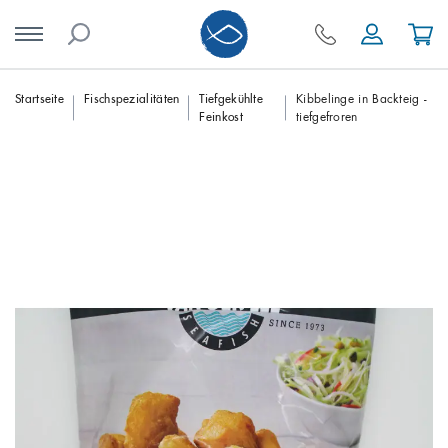
Skip
Startseite
Fischspezialitäten
Tiefgekühlte
Kibbelinge in Backteig -
Feinkost
tiefgefroren
to
content