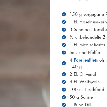
Maräne
Matjes
Grill
150 g vorgegarte 
1 EL Haselnussker
Salat
Sardellen
3 Scheiben Toastb
Seelachs
Seeteufel
½ unbehandelte Zi
1 EL mittelscharfer
Stör
Thunfisch
Salz und Pfeffer
4
Forellenfilets
ohne
Zander
140 g
2 EL Olivenöl
4 EL Weißwein
100 ml Fischfond
50 g Sahne
1 Bund Dill