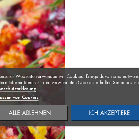
LISTE ERSTELLEN
DEN
LTITLE))
EINE WUNSCHLISTE
unserer Webseite verwenden wir Cookies. Einige davon sind notwend
er Wunschliste
ere Informationen zu den verwendeten Cookies erhalten Sie in unsere
sen angemeldet sein, um Artikel Ihrer Wunschliste
enschutzerklärung
.
rmMessage))
ügen zu können.
assen von Cookies
 LISTE ANLEGEN
((MODALDELETETEXT))
ALLE ABLEHNEN
ICH AKZEPTIERE
NCELTEXT))
ANMELDEN
RECHEN
WUNSCHLISTE ERSTELLEN
RECHEN