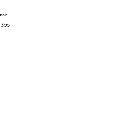
onen
355