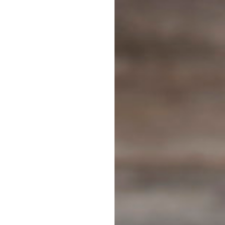
Makrele
Fischsuppen
Saibling
Schwertfisch
Fischkonserven
Steinbeisser
Wolfsbarsch