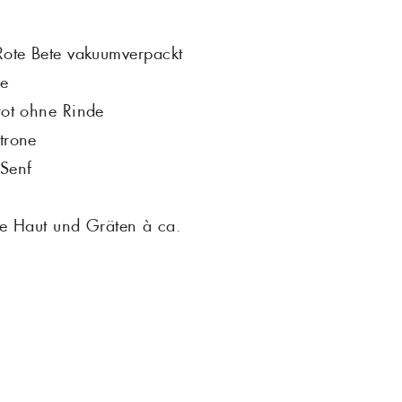
Rotbarsch
Tiefgekühlte Feink
Rote Bete vakuumverpackt
ne
 Sardinen
Scholle
rot ohne Rinde
Steinbutt
trone
 Senf
Wels
 Haut und Gräten à ca.