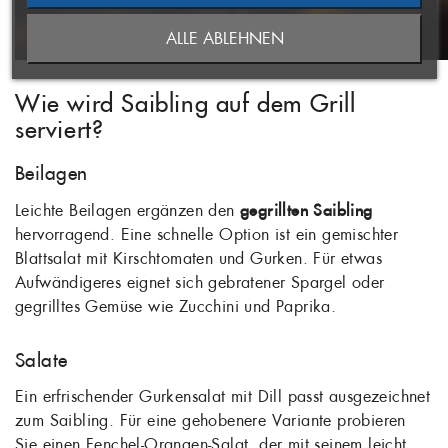
ABBRECHEN
((MODALDELETETEXT))
ALLE ABLEHNEN
ANMELDEN
WUNSCHLISTE ERSTELLEN
Wie wird Saibling auf dem Grill
serviert?
Beilagen
Leichte Beilagen ergänzen den
gegrillten Saibling
hervorragend. Eine schnelle Option ist ein gemischter
Blattsalat mit Kirschtomaten und Gurken. Für etwas
Aufwändigeres eignet sich gebratener Spargel oder
gegrilltes Gemüse wie Zucchini und Paprika.
Salate
Ein erfrischender Gurkensalat mit Dill passt ausgezeichnet
zum Saibling. Für eine gehobenere Variante probieren
Sie einen Fenchel-Orangen-Salat, der mit seinem leicht