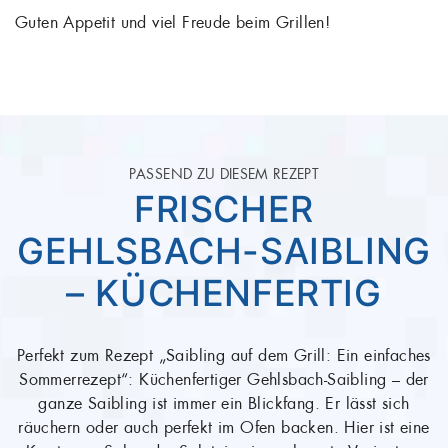
Guten Appetit und viel Freude beim Grillen!
PASSEND ZU DIESEM REZEPT
FRISCHES
G
GEHLSBACH-
SAIBLINGSFILET (MI
HAUT)
hes
er
Perfekt zum Rezept „Saibling auf dem Grill: Ein einfac
Sommerrezept“: Ob in Butterschmalz in der Pfanne, in 
ine
Grillzange bei der Gartenparty oder kalorienbewusst 