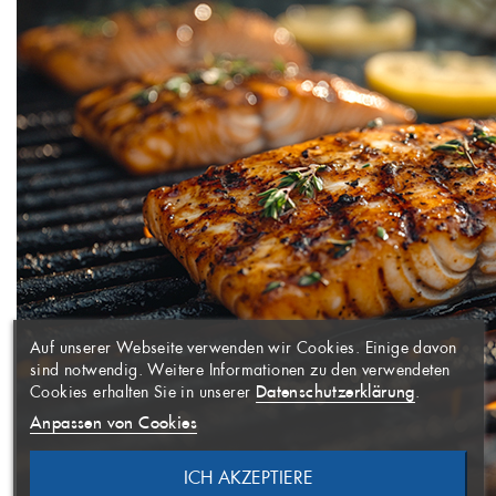
WUNSCHLISTE
×
ERSTELLEN
ANMELDEN
×
((MODALTITLE))
×
Auf unserer Webseite verwenden wir Cookies. Einige davon
AUF MEINE
Name der Wunschliste
Sie müssen angemeldet sein, um
×
sind notwendig. Weitere Informationen zu den verwendeten
WUNSCHLISTE
Artikel Ihrer Wunschliste
((confirmMessage))
Datenschutzerklärung
Cookies erhalten Sie in unserer
.
hinzufügen zu können.
Anpassen von Cookies
((CANCELTEXT))
ICH AKZEPTIERE
ABBRECHEN
NEUE LISTE ANLEGEN