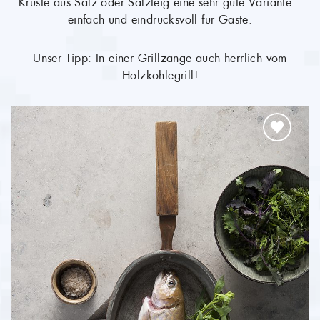
 –
Ofen gedünstet – Das Saiblings-Filet wird auch Sie
überzeugen!
ab 5,24 €
(34,95 €/kg)
WEITER ZUM PRODUKT