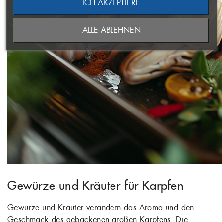
ICH AKZEPTIERE
ABBRECHEN
NEUE LISTE ANLEGEN
ABBRECHEN
((MODALDELETETEXT))
ALLE ABLEHNEN
ANMELDEN
WUNSCHLISTE ERSTELLEN
Gewürze und Kräuter für Karpfen
Gewürze und Kräuter verändern das Aroma und den
Geschmack des gebackenen großen Karpfens. Die