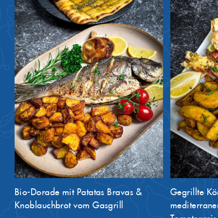
Gegrillte Königskrabben-Beine mit
Surf & Turf 
mediterranen Kartoffelspalten &
Cheeseburg