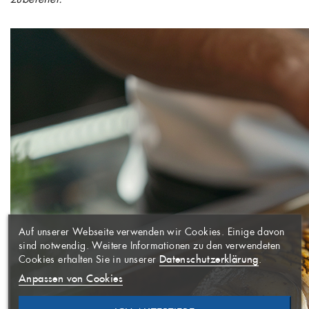
WUNSCHLISTE
×
ERSTELLEN
ANMELDEN
×
((MODALTITLE))
×
Auf unserer Webseite verwenden wir Cookies. Einige davon
AUF MEINE
Name der Wunschliste
Sie müssen angemeldet sein, um
×
sind notwendig. Weitere Informationen zu den verwendeten
WUNSCHLISTE
Artikel Ihrer Wunschliste
((confirmMessage))
Datenschutzerklärung
Cookies erhalten Sie in unserer
.
hinzufügen zu können.
Anpassen von Cookies
((CANCELTEXT))