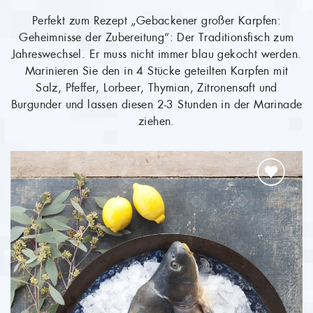
TIEFGEFROREN
Perfekt zum Rezept „Gebackener großer Karpfen:
Geheimnisse der Zubereitung“:
Der Favorit zum Blaukochen, mit
zerlassener Butter und Sahnemeerrettich – ein Klassiker!
Unser Karpfenfilets sind grätenfrei geschnittten, das bedeutet, dass das Fleisch
ab 5,59 €
(27,95 €/kg)
WEITER ZUM PRODUKT