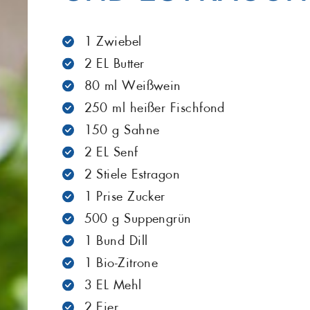
Maräne
Matjes
Grill
1 Zwiebel
2 EL Butter
Salat
Sardellen
80 ml Weißwein
Seelachs
Seeteufel
250 ml heißer Fischfond
150 g Sahne
Stör
Thunfisch
2 EL Senf
2 Stiele Estragon
Zander
1 Prise Zucker
500 g Suppengrün
1 Bund Dill
1 Bio-Zitrone
3 EL Mehl
2 Eier