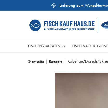
Lieferung zum Wunschtermi
FISCHSPEZIALITÄTEN
FISCH NACH REGION
Skip
Kabeljau/Dorsch/Skrei
Startseite
Rezepte
Aal
to
Ganze Fische
Fische aus der Ostsee
Genusshelfer
content
Dorsch
Hecht
Mariniert
Fisch aus aller Welt
Kabeljau