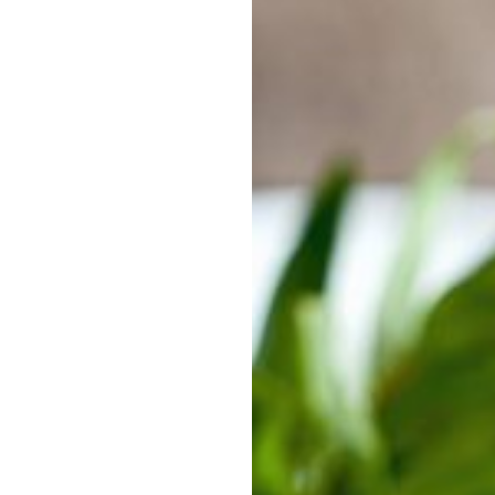
Makrele
Fischsuppen
Saibling
Schwertfisch
Fischkonserven
Steinbeisser
Wolfsbarsch