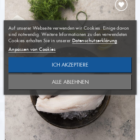
WUNSCHLISTE
×
ERSTELLEN
ANMELDEN
×
((MODALTITLE))
×
Auf unserer Webseite verwenden wir Cookies. Einige davon
AUF MEINE
Name der Wunschliste
Sie müssen angemeldet sein, um
×
sind notwendig. Weitere Informationen zu den verwendeten
WUNSCHLISTE
Artikel Ihrer Wunschliste
((confirmMessage))
Datenschutzerklärung
Cookies erhalten Sie in unserer
.
hinzufügen zu können.
Anpassen von Cookies
((CANCELTEXT))
ICH AKZEPTIERE
ABBRECHEN
NEUE LISTE ANLEGEN
ABBRECHEN
((MODALDELETETEXT))
ALLE ABLEHNEN
ANMELDEN
WUNSCHLISTE ERSTELLEN