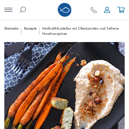
Skip
Startseite
Rezepte
Heilbuttfrikadellen mit Ofenkarotten und Sellerie-
Haselnusspüree
to
content