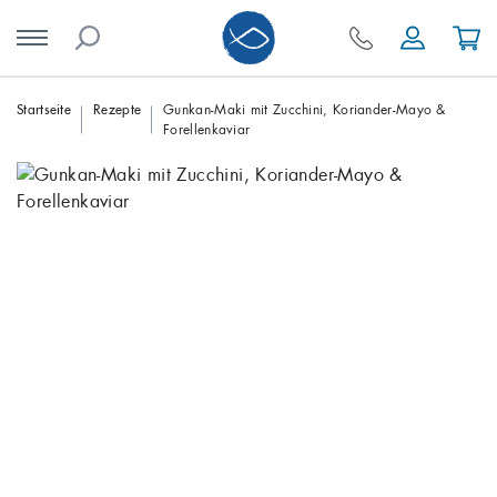
Skip
Startseite
Rezepte
Gunkan-Maki mit Zucchini, Koriander-Mayo &
Forellenkaviar
to
content