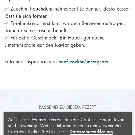
✅ Zucchini hauchdünn schneiden! Je dünner, desto besser
lässt sie sich formen.
✅ Forellenkaviar erst kurz vor dem Servieren auftragen,
damit er seine Frische behält.
✅ Für extra Geschmack: Ein Hauch geriebene
Limettenschale auf den Kaviar geben.
Foto und Inspiration von
beef_rocker/instagram
WUNSCHLISTE
×
ERSTELLEN
ANMELDEN
×
PASSEND ZU DIESEM REZEPT
((MODALTITLE))
×
FORELLEN KAVIAR
Auf unserer Webseite verwenden wir Cookies. Einige davon
AUF MEINE
Name der Wunschliste
Sie müssen angemeldet sein, um
×
sind notwendig. Weitere Informationen zu den verwendeten
WUNSCHLISTE
Artikel Ihrer Wunschliste
((confirmMessage))
Datenschutzerklärung
Cookies erhalten Sie in unserer
.