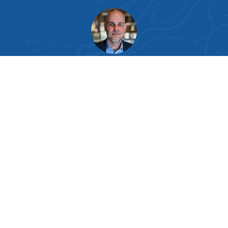
Lieber
Gast
, wenn Sie Fragen haben,
helfen wir gern:
03991 1282770
Für Sie da: Sebastian Paetsch
FISCHKAUFHAUS IST DIE MANUFAKTUR DER:
BELIEBTE FISCHE
BELIEBTE KATEGORIEN