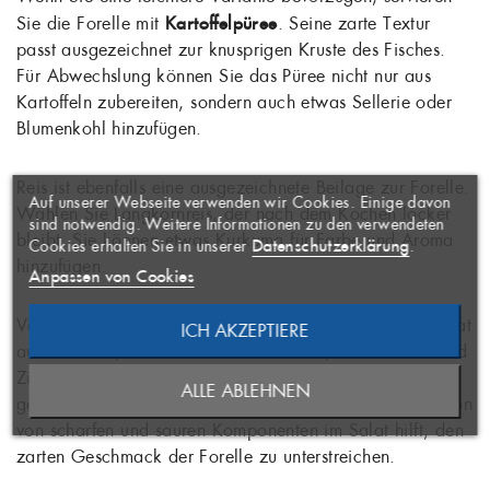
Sie die Forelle mit
Kartoffelpüree
. Seine zarte Textur
passt ausgezeichnet zur knusprigen Kruste des Fisches.
Für Abwechslung können Sie das Püree nicht nur aus
Kartoffeln zubereiten, sondern auch etwas Sellerie oder
Blumenkohl hinzufügen.
WUNSCHLISTE
×
ERSTELLEN
ANMELDEN
×
((MODALTITLE))
×
Reis ist ebenfalls eine ausgezeichnete Beilage zur Forelle.
Auf unserer Webseite verwenden wir Cookies. Einige davon
Wählen Sie Langkornreis, der nach dem Kochen locker
AUF MEINE
Name der Wunschliste
Sie müssen angemeldet sein, um
×
sind notwendig. Weitere Informationen zu den verwendeten
WUNSCHLISTE
bleibt. Sie können etwas Kurkuma für Farbe und Aroma
Artikel Ihrer Wunschliste
((confirmMessage))
Datenschutzerklärung
Cookies erhalten Sie in unserer
.
hinzufügen.
hinzufügen zu können.
Anpassen von Cookies
((CANCELTEXT))
Vergessen Sie nicht das frische Gemüse. Ein leichter Salat
ICH AKZEPTIERE
ABBRECHEN
NEUE LISTE ANLEGEN
aus Tomaten, Gurken und Salatblättern, mit Olivenöl und
ABBRECHEN
((MODALDELETETEXT))
Zitronensaft angemacht, hebt den Geschmack des
ALLE ABLEHNEN
ANMELDEN
gebratenen Fisches hervorragend hervor. Die Kombination
WUNSCHLISTE ERSTELLEN
von scharfen und sauren Komponenten im Salat hilft, den
zarten Geschmack der Forelle zu unterstreichen.