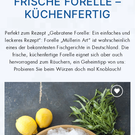
FRISCHES
FORELLENFILET (MIT
HAUT)
Perfekt zum Rezept „Gebratene Forelle: Ein einfaches und
leckeres Rezept“: Dieses zarte Filet ist ideal für die
Pfanne. Auf der Hautseite kross angebraten ist es ein
Gaumenschmaus. Aber auch in der Alufolie oder auf dem
Gemüsebett im Ofen gegart ist das Forellenfilet immer
wieder lecker. Im Sommer macht das Filet auf dem Grill
auch eine gute Figur.
ab 2,59 €
(25,89 €/kg)