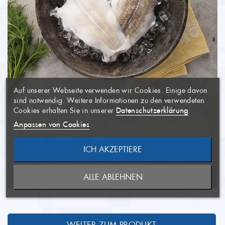
WUNSCHLISTE
×
ERSTELLEN
ANMELDEN
×
((MODALTITLE))
×
Auf unserer Webseite verwenden wir Cookies. Einige davon
AUF MEINE
Name der Wunschliste
Sie müssen angemeldet sein, um
×
sind notwendig. Weitere Informationen zu den verwendeten
WUNSCHLISTE
Artikel Ihrer Wunschliste
((confirmMessage))
Datenschutzerklärung
Cookies erhalten Sie in unserer
.
hinzufügen zu können.
Anpassen von Cookies
((CANCELTEXT))
ICH AKZEPTIERE
ABBRECHEN
NEUE LISTE ANLEGEN
ABBRECHEN
((MODALDELETETEXT))
ALLE ABLEHNEN
ANMELDEN
WUNSCHLISTE ERSTELLEN
WEITER ZUM PRODUKT