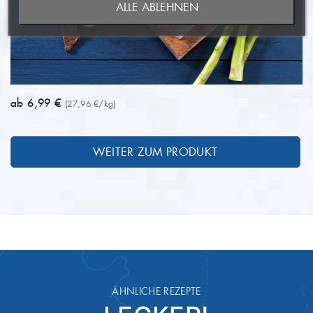
ALLE ABLEHNEN
ANMELDEN
WUNSCHLISTE ERSTELLEN
ab 6,99 €
(27,96 €/kg)
WEITER ZUM PRODUKT
ÄHNLICHE REZEPTE