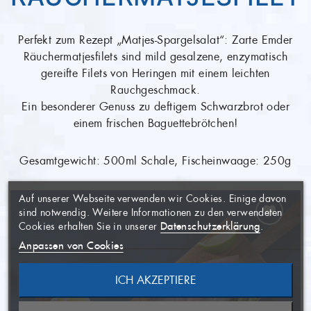
Perfekt zum Rezept „Matjes-Spargelsalat“: Zarte Emder
Räuchermatjesfilets sind mild gesalzene, enzymatisch
gereifte Filets von Heringen mit einem leichten
Rauchgeschmack.
Ein besonderer Genuss zu deftigem Schwarzbrot oder
einem frischen Baguettebrötchen!
WUNSCHLISTE
×
Gesamtgewicht: 500ml Schale, Fischeinwaage: 250g
ERSTELLEN
ANMELDEN
×
((MODALTITLE))
×
Auf unserer Webseite verwenden wir Cookies. Einige davon
AUF MEINE
Name der Wunschliste
Sie müssen angemeldet sein, um
×
sind notwendig. Weitere Informationen zu den verwendeten
WUNSCHLISTE
Artikel Ihrer Wunschliste
((confirmMessage))
Datenschutzerklärung
Cookies erhalten Sie in unserer
.
hinzufügen zu können.
Anpassen von Cookies
((CANCELTEXT))
ICH AKZEPTIERE
ABBRECHEN
NEUE LISTE ANLEGEN
ABBRECHEN
((MODALDELETETEXT))