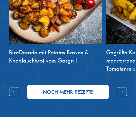
Bio-Dorade mit Patatas Bravas &
Gegrillte K
Knoblauchbrot vom Gasgrill
mediterranen
Tomatenreis
NOCH MEHR REZEPTE