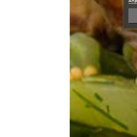
Anp
NEUE
((CA
ABB
ABB