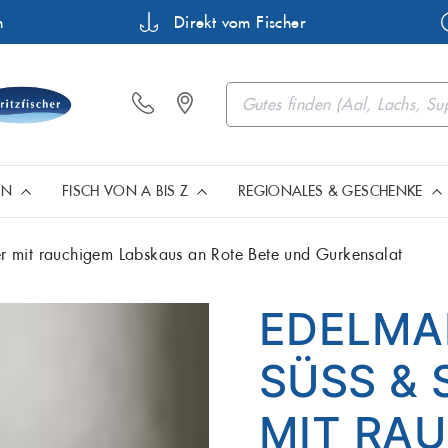
n
Direkt vom Fischer
EN
FISCH VON A BIS Z
REGIONALES & GESCHENKE
r mit rauchigem Labskaus an Rote Bete und Gurkensalat
Barsch
Buttermakr
Fisch aus Müritz & Mecklenb
Geschenkartikel, Gutsch
Premium Filets
EDELMA
Flunder
Forelle
SÜSS & S
Heilbutt
Hering
Fisch aus Norddeutschland
Edle Meeresfrüchte
IT RAUC
Karpfen
Lachs