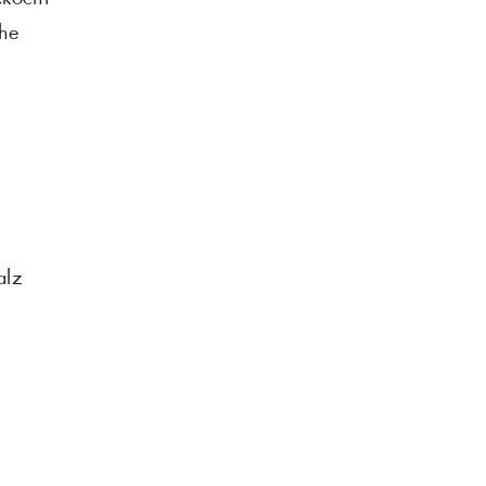
he
alz