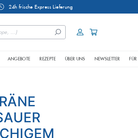
24h frische Express Lieferung
ANGEBOTE
REZEPTE
ÜBER UNS
NEWSLETTER
FÜR
ele
Dorade
urgischen Seenplatte
eine & Mixkisten
Räucherfisch
Fisch aus
RÄNE
Garnelen
AUER M
Hornhecht
Kaviar
HIGEM L
Lachsforelle