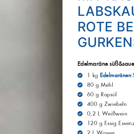
ABSKAUS
Maräne
Matjes
Grill
OTE BET
Salat
Sardellen
URKENS
Seelachs
Seeteufel
Stör
Thunfisch
Edelmaräne süß&saue
1 kg
Edelmaränen
-
Zander
80 g Mehl
60 g Rapsöl
400 g Zwiebeln
0,2 L Weißwein
120 g Essig Essen
2 L Wasser