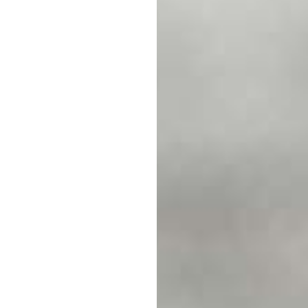
Makrele
Fischsuppen
Saibling
Schwertfisch
Fischkonserven
Steinbeisser
Wolfsbarsch