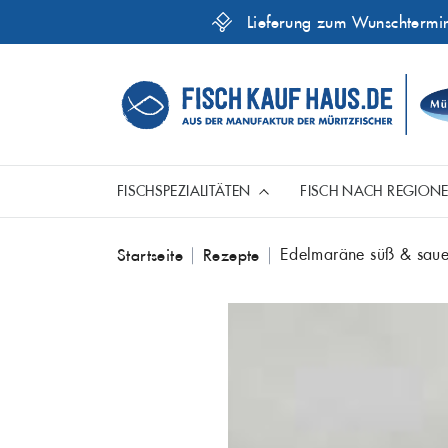
Lieferung zum Wunschtermi
FISCHSPEZIALITÄTEN
FISCH NACH REGION
Skip
Edelmaräne süß & saue
Startseite
Rezepte
Aal
to
Ganze Fische
Fische aus der Ostsee
Genusshelfer
content
Dorsch
Hecht
Mariniert
Fisch aus aller Welt
Kabeljau