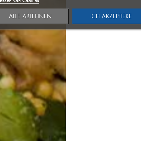
assen von Cookies
 LISTE ANLEGEN
((MODALDELETETEXT))
ALLE ABLEHNEN
ICH AKZEPTIERE
NCELTEXT))
ANMELDEN
RECHEN
WUNSCHLISTE ERSTELLEN
RECHEN