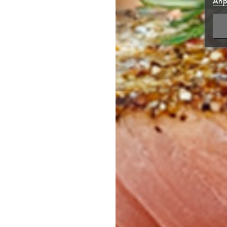
Anp
NEUE
((CA
ABB
ABB