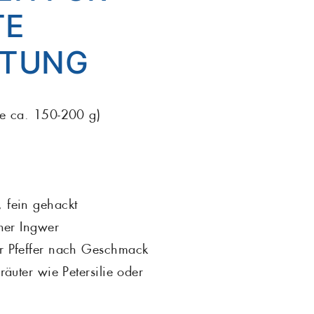
TE
Rotbarsch
Tiefgekühlte Feink
ITUNG
 Sardinen
Scholle
Steinbutt
e ca. 150-200 g)
Wels
 fein gehackt
ener Ingwer
r Pfeffer nach Geschmack
räuter wie Petersilie oder
n