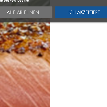
assen von Cookies
 LISTE ANLEGEN
((MODALDELETETEXT))
ALLE ABLEHNEN
ICH AKZEPTIERE
NCELTEXT))
ANMELDEN
RECHEN
WUNSCHLISTE ERSTELLEN
RECHEN