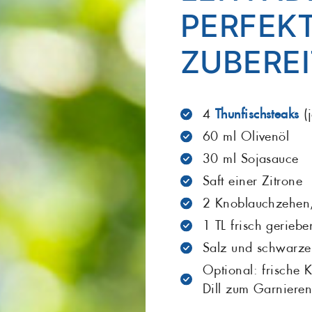
PERFEK
Maräne
Matjes
Grill
ZUBERE
Salat
Sardellen
Seelachs
Seeteufel
4
Thunfischsteaks
(j
60 ml Olivenöl
Stör
Thunfisch
30 ml Sojasauce
Zander
Saft einer Zitrone
2 Knoblauchzehen,
1 TL frisch gerieb
Salz und schwarze
Optional: frische K
Dill zum Garniere