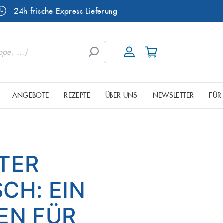
24h frische Express Lieferung
ANGEBOTE
REZEPTE
ÜBER UNS
NEWSLETTER
FÜR
ele
Dorade
urgischen Seenplatte
eine & Mixkisten
Räucherfisch
Fisch aus
TER
Garnelen
CH: EIN
Hornhecht
Kaviar
EN FÜR
Lachsforelle