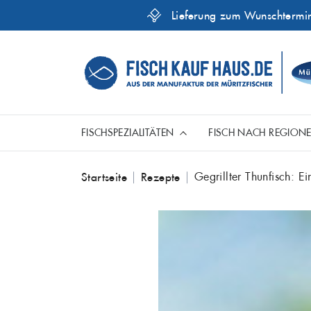
Lieferung zum Wunschtermi
FISCHSPEZIALITÄTEN
FISCH NACH REGION
Skip
Gegrillter Thunfisch: Ei
Startseite
Rezepte
Aal
to
Ganze Fische
Fische aus der Ostsee
Genusshelfer
content
Dorsch
Hecht
Mariniert
Fisch aus aller Welt
Kabeljau