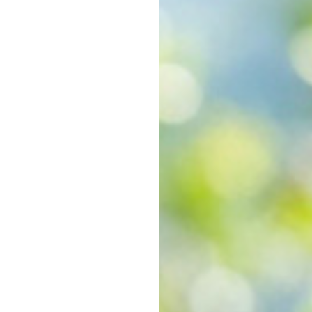
Makrele
Fischsuppen
Saibling
Schwertfisch
Fischkonserven
Steinbeisser
Wolfsbarsch