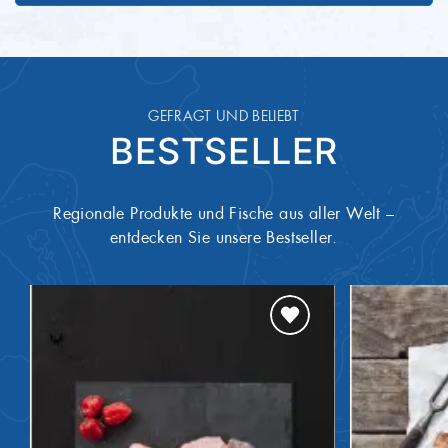
ONL10314
Artikel-Nummer
10,80 g
Eiweiß
1,40 g
Salz
GEFRAGT UND BELIEBT
BESTSELLER
Glutenhaltiges Getreide
Allergene
Regionale Produkte und Fische aus aller Welt –
Milch und daraus gewonnene
Allergene
entdecken Sie unsere Bestseller.
Erzeugnisse (einschließlich Laktose)