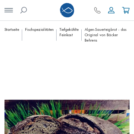
Skip
Startseite
Fischspezialitäten
Tiefgekühlte
Algen-Sauerteigbrot - das
Feinkost
Original von Bäcker
to
Behrens
content