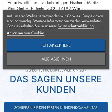
×
Verantwortlicher Inverkehrbringer: Fischerei Müritz-
ERSTELLEN
ANMELDEN
×
Plau GmbH, Eldenholz 42, 17192 Waren
Auf unserer Webseite verwenden wir Cookies. Einige davon
AUF MEINE
Name der Wunschliste
Sie müssen angemeldet sein, um
×
sind notwendig. Weitere Informationen zu den verwendeten
WUNSCHLISTE
Artikel Ihrer Wunschliste
Datenschutzerklärung
Cookies erhalten Sie in unserer
.
PRODUKTEIGENSCHAFTEN
hinzufügen zu können.
Anpassen von Cookies
aufgetaut nach Hause
Produktzustand
NÄHRWERTE & ALLERGENE
geliefert
ICH AKZEPTIERE
ABBRECHEN
NEUE LISTE ANLEGEN
ABBRECHEN
aus Mecklenburg-
Herkunftsort
ALLE ABLEHNEN
ANMELDEN
Vorpommern
994 kJ/236 kcal
Brennwert
WUNSCHLISTE ERSTELLEN
GEPRÜFTE PRODUKTBEWERTUNGEN
Die Lieferung erfolgt gut
3,90 g
Lieferzustand
Fett
DAS SAGEN UNSERE
gekühlt.
0,40 g
davon gesättigte Fette
KUNDEN
Artikel ist vakuumverpackt.
Verpackungsart
36,60 g
Kohlenhydrate
5 Tage
Mindesthaltbarkeit
0,80 g
davon Zucker
SCHREIBEN SIE DEN ERSTEN KUNDENKOMMENTAR