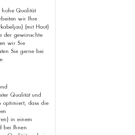
 hohe Qualität
rbeiten wir Ihre
rkabeljau) (mit Haut)
lte der gewünschte
ren wir Sie
ten Sie gerne bei
e.
und
ster Qualität und
o optimiert, dass die
nen
oren) in einem
d bei Ihnen