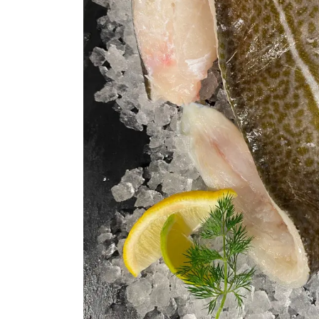
Makrele
Fischsuppen
Saibling
Schwertfisch
Fischkonserven
Steinbeisser
Wolfsbarsch