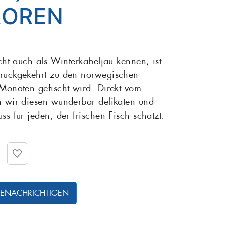
ROREN
Rotbarsch
Tiefgekühlte Feink
 Sardinen
Scholle
icht auch als Winterkabeljau kennen, ist
urückgekehrt zu den norwegischen
Steinbutt
 Monaten gefischt wird. Direkt vom
n wir diesen wunderbar delikaten und
Wels
ss für jeden, der frischen Fisch schätzt.
 BENACHRICHTIGEN