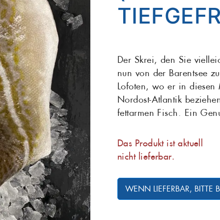
TIEFGEF
Maräne
Matjes
Grill
Salat
Sardellen
Der Skrei, den Sie vielle
nun von der Barentsee z
Seelachs
Seeteufel
Lofoten, wo er in diesen
Nordost-Atlantik beziehe
Stör
Thunfisch
fettarmen Fisch. Ein Genu
Zander
Das Produkt ist aktuell
nicht lieferbar.
WENN LIEFERBAR, BITTE