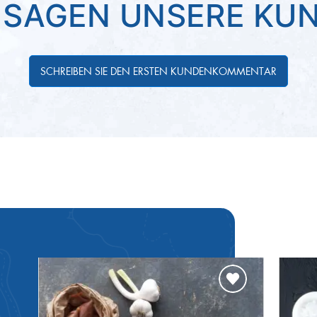
 SAGEN UNSERE KU
-Spezialität
in der
SCHREIBEN SIE DEN ERSTEN KUNDENKOMMENTAR
hen See
 Langleinen
ng erfolgt gut
t vakuumverpackt.
7°C
s gewonnene