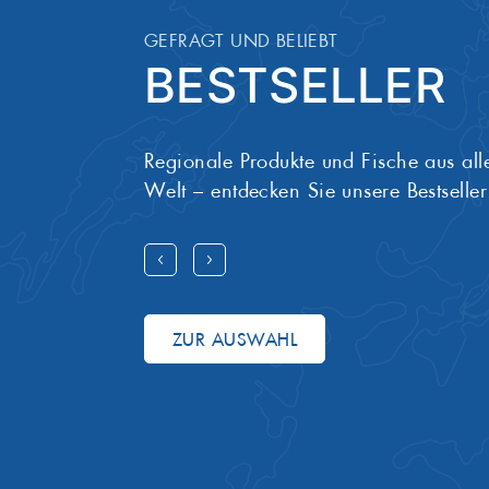
GEFRAGT UND BELIEBT
Artikel-Nummer
ONL4550
BESTSELLER
Regionale Produkte und Fische aus all
Welt – entdecken Sie unsere Bestseller
ZUR AUSWAHL