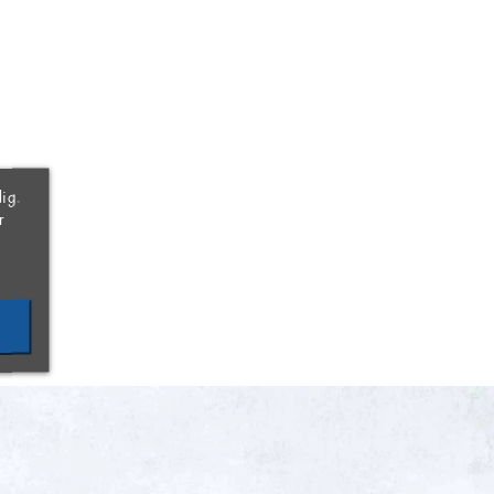
×
×
×
ig.
r