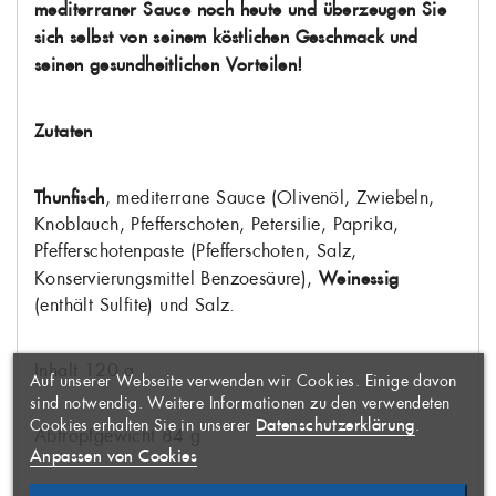
mediterraner Sauce noch heute und überzeugen Sie
sich selbst von seinem köstlichen Geschmack und
seinen gesundheitlichen Vorteilen!
Zutaten
Thunfisch
, mediterrane Sauce (Olivenöl, Zwiebeln,
Knoblauch, Pfefferschoten, Petersilie, Paprika,
Pfefferschotenpaste (Pfefferschoten, Salz,
Konservierungsmittel Benzoesäure),
Weinessig
(enthält Sulfite) und Salz.
WUNSCHLISTE
×
ERSTELLEN
ANMELDEN
×
Inhalt 120 g
Auf unserer Webseite verwenden wir Cookies. Einige davon
AUF MEINE
Name der Wunschliste
Sie müssen angemeldet sein, um
×
sind notwendig. Weitere Informationen zu den verwendeten
WUNSCHLISTE
Artikel Ihrer Wunschliste
Datenschutzerklärung
Cookies erhalten Sie in unserer
.
Abtropfgewicht 84 g
hinzufügen zu können.
Anpassen von Cookies