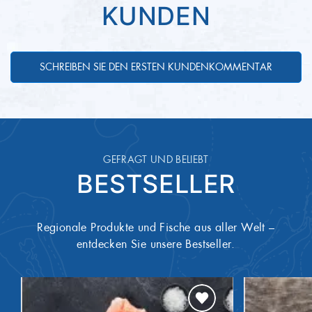
bei Zimmertemperatur lagern
Temperatur
1,10 g
davon gesättigte Fette
KUNDEN
01.10.2028
Mindesthaltbarkeit
0,5g
Kohlenhydrate
ONL65567
Artikel-Nummer
0,40 g
davon Zucker
SCHREIBEN SIE DEN ERSTEN KUNDENKOMMENTAR
24,00 g
Eiweiß
1,50 g
Salz
GEFRAGT UND BELIEBT
BESTSELLER
Regionale Produkte und Fische aus aller Welt –
entdecken Sie unsere Bestseller.