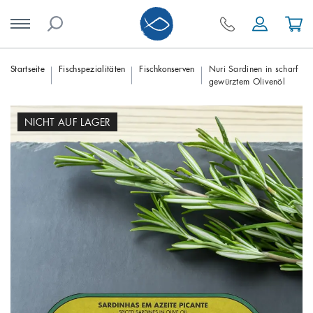
Skip
Startseite
Fischspezialitäten
Fischkonserven
Nuri Sardinen in scharf
gewürztem Olivenöl
to
content
NICHT AUF LAGER