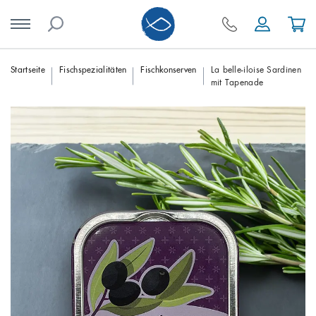
Skip
Startseite
Fischspezialitäten
Fischkonserven
La belle-iloise Sardinen
mit Tapenade
to
content