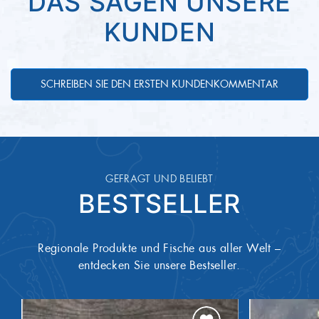
DAS SAGEN UNSERE
ONL10044
Artikel-Nummer
4,91 g
davon gesättigte Fette
KUNDEN
0,20 g
Kohlenhydrate
0,20 g
davon Zucker
SCHREIBEN SIE DEN ERSTEN KUNDENKOMMENTAR
16,80 g
Eiweiß
1,80 g
Salz
GEFRAGT UND BELIEBT
BESTSELLER
Regionale Produkte und Fische aus aller Welt –
entdecken Sie unsere Bestseller.