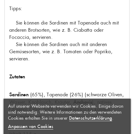
Tipps:
Sie können die Sardinen mit Tapenade auch mit
anderen Brotsorten, wie z. B. Ciabatta oder
Focaccia, servieren.
Sie können die Sardinen auch mit anderen
Gemüsesorten, wie z. B. Tomaten oder Paprika,
servieren.
Zutaten
WUNSCHLISTE
×
ERSTELLEN
ANMELDEN
×
Sardinen
(65%), Tapenade (26%) (schwarze Oliven,
Wasser, Knoblauch, Kräuter,
Anchovis
), natives
Auf unserer Webseite verwenden wir Cookies. Einige davon
Olivenöl Extra, Salz. Olivenkernstücke können
AUF MEINE
Name der Wunschliste
Sie müssen angemeldet sein, um
×
sind notwendig. Weitere Informationen zu den verwendeten
WUNSCHLISTE
vorhanden sein.
Artikel Ihrer Wunschliste
Datenschutzerklärung
Cookies erhalten Sie in unserer
.
hinzufügen zu können.
Anpassen von Cookies