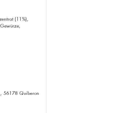
entrat (11%),
, Gewürze,
04, 56178 Quiberon