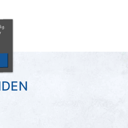
×
×
×
ig.
r
NDEN