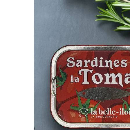
Makrele
Fischsuppen
Saibling
Schwertfisch
Fischkonserven
Steinbeisser
Wolfsbarsch