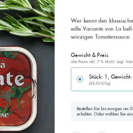
Maräne
Matjes
Grill
Wer kennt den klassische
edle Variante von La bell
Salat
Sardellen
würzigen Tomatensauce.
Seelachs
Seeteufel
Gewicht & Preis
Stör
Thunfisch
alle Preise inkl. 7 % MwSt. zzgl. Ver
Zander
Stück: 1, Gewich
(55,65 €/kg)
Bestellen Sie bis morgen um 
erhalten. Oder wählen Sie ein