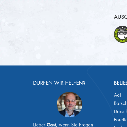
AUSG
DÜRFEN WIR HELFEN?
BELIE
Aal
Barsc
Dorsc
Forell
Lieber
Gast
, wenn Sie Fragen