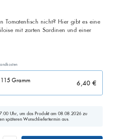
Rotbarsch
Tiefgekühlte Feink
n Tomatenfisch nicht? Hier gibt es eine
-iloise mit zarten Sardinen und einer
 Sardinen
Scholle
Steinbutt
Wels
sandkosten
t: 115 Gramm
6,40 €
07:00 Uhr, um das Produkt am 08.08.2026 zu
en späteren Wunschliefertermin aus.