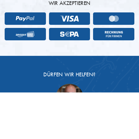
WIR AKZEPTIEREN
DÜRFEN WIR HELFEN?
Lieber
Gast
, wenn Sie Fragen haben,
helfen wir gern:
03991 1282770
Für Sie da: Sebastian Paetsch