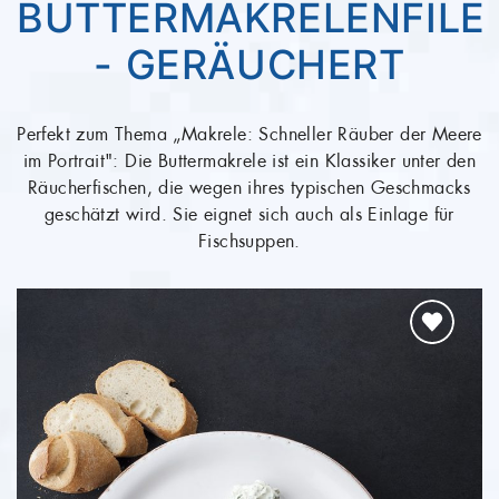
T
MAKRELEN-FILET –
GERÄUCHERT
Perfekt zum Thema „Makrele: Schneller Räuber der Meere
im Portrait": Ausgesuchte Makrelen-Filets werden in
unseren Räucheröfen zu wahren Delikatessen. Den Kick
geben dann noch die Gewürzmischungen, die auf die
Makrelen-Filets gestreut werden.
ab 2,59 €
(25,90 €/kg)
WEITER ZUM PRODUKT