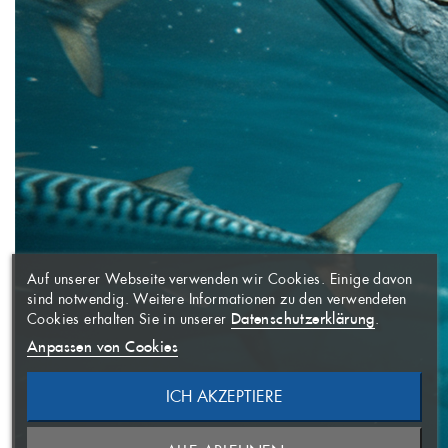
WUNSCHLISTE
×
ERSTELLEN
ANMELDEN
×
((MODALTITLE))
×
Auf unserer Webseite verwenden wir Cookies. Einige davon
AUF MEINE
Name der Wunschliste
Sie müssen angemeldet sein, um
×
sind notwendig. Weitere Informationen zu den verwendeten
WUNSCHLISTE
Artikel Ihrer Wunschliste
((confirmMessage))
Datenschutzerklärung
Cookies erhalten Sie in unserer
.
hinzufügen zu können.
Anpassen von Cookies
((CANCELTEXT))
ICH AKZEPTIERE
ABBRECHEN
NEUE LISTE ANLEGEN
ABBRECHEN
((MODALDELETETEXT))