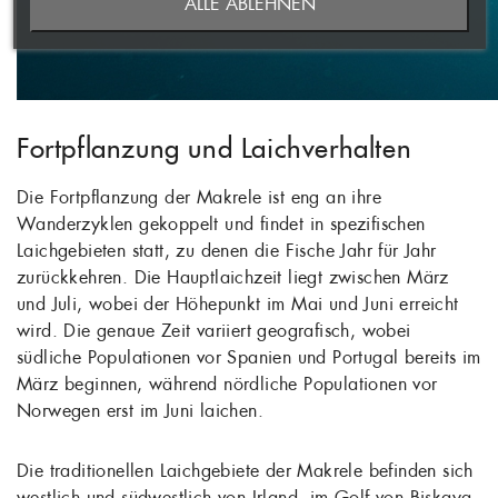
ALLE ABLEHNEN
ANMELDEN
WUNSCHLISTE ERSTELLEN
Fortpflanzung und Laichverhalten
Die Fortpflanzung der Makrele ist eng an ihre
Wanderzyklen gekoppelt und findet in spezifischen
Laichgebieten statt, zu denen die Fische Jahr für Jahr
zurückkehren. Die Hauptlaichzeit liegt zwischen März
und Juli, wobei der Höhepunkt im Mai und Juni erreicht
wird. Die genaue Zeit variiert geografisch, wobei
südliche Populationen vor Spanien und Portugal bereits im
März beginnen, während nördliche Populationen vor
Norwegen erst im Juni laichen.
Die traditionellen Laichgebiete der Makrele befinden sich
westlich und südwestlich von Irland, im Golf von Biskaya,