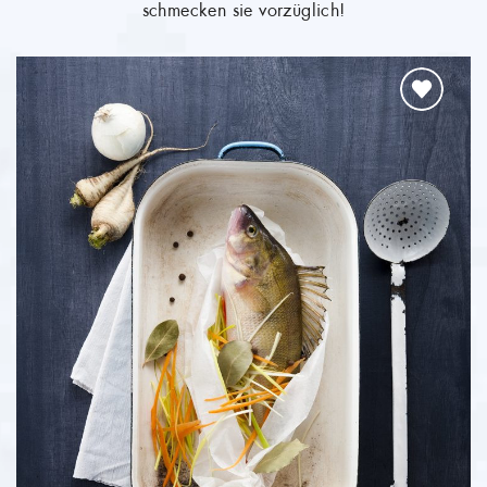
Pfanne, den Ofen oder den Grill. Kleiner Extratipp: Mit
handelsüblichen Tischräucheröfen lässt sich Barsch
hervorragend räuchern. Warm auf den Tisch schmecken
die Barsche vorzüglich!
WEITER ZUM PRODUKT