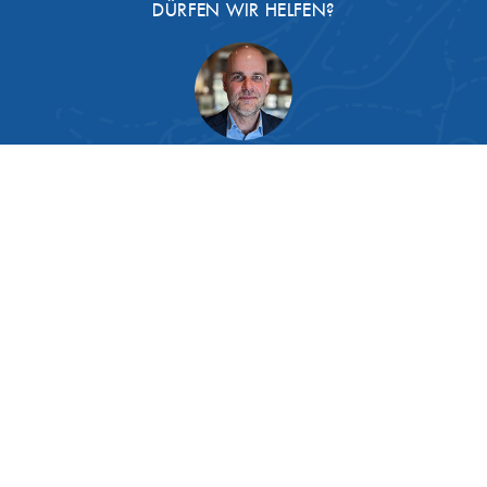
DÜRFEN WIR HELFEN?
Lieber
Gast
, wenn Sie Fragen haben,
helfen wir gern:
03991 1282770
Für Sie da: Sebastian Paetsch
FISCHKAUFHAUS IST DIE MANUFAKTUR DER:
BELIEBTE FISCHE