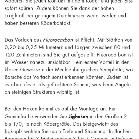
wodurch Sie jeden Kontakt mit dem Köder und jeden Biss
sofort spüren. Zudem können Sie dank der hohen
Tragkraft bei geringem Durchmesser weiter werfen und
haben besseren Köderkontakt.
Das Vorfach aus
Fluorocarbon
ist Pflicht. Mit Stärken von
0,20 bis 0,25 Millimetern und Längen zwischen 80 und
120 Zentimetern sind Sie gut aufgestellt. Fluorocarbon ist
im Wasser nahezu unsichtbar – ein echter Vorteil in den
klaren Gewässern der Mecklenburgischen Seenplatte, wo
Barsche das Vorfach sonst erkennen könnten. Zudem ist
es abriebfester als geflochtene Schnur, was beim Angeln
an steinigen Strukturen wichtig ist.
Bei den Haken kommt es auf die Montage an. Für
Gummifische verwenden Sie
Jighaken
in den Größen 2
bis 1/0, je nach Ködergröße. Das Bleigewicht des
Jigkopfs wählen Sie nach Tiefe und Strömung: In flachen
Bereichen bis 3 Meter reichen 3 bis 7 Gramm, in tieferen