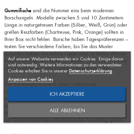
Gummifische
sind die Nummer eins beim modernen
Barschangeln. Modelle zwischen 5 und 10 Zentimetern
Länge in naturgetreuen Farben (Silber, Weiß, Grün) oder
grellen Reizfarben (Chartreuse, Pink, Orange) sollten in
WUNSCHLISTE
Ihrer Box nicht fehlen. Barsche haben Tagespräferenzen –
×
ERSTELLEN
ANMELDEN
×
testen Sie verschiedene Farben, bis Sie das Muster
((MODALTITLE))
×
gefunden haben. An trüben Tagen oder in tiefem Wasser
Auf unserer Webseite verwenden wir Cookies. Einige davon
funktionieren grelle Farben oft besser, bei klarem Wasser
AUF MEINE
Name der Wunschliste
Sie müssen angemeldet sein, um
×
sind notwendig. Weitere Informationen zu den verwendeten
WUNSCHLISTE
und Sonnenschein sind Naturfarben erfolgreicher.
Artikel Ihrer Wunschliste
((confirmMessage))
Datenschutzerklärung
Cookies erhalten Sie in unserer
.
hinzufügen zu können.
Anpassen von Cookies
Die Schwanzform macht einen Unterschied:
((CANCELTEXT))
Gabelschänze erzeugen starke Vibrationen und eignen
ICH AKZEPTIERE
ABBRECHEN
NEUE LISTE ANLEGEN
sich für aktive Barsche, während Pintails (schlanke
ABBRECHEN
Schwänze) subtiler arbeiten und eher zögerliche Fische
((MODALDELETETEXT))
ALLE ABLEHNEN
ANMELDEN
überzeugen. Duftköder haben sich ebenfalls bewährt –
WUNSCHLISTE ERSTELLEN
der Geruch kann den entscheidenden Ausschlag geben.