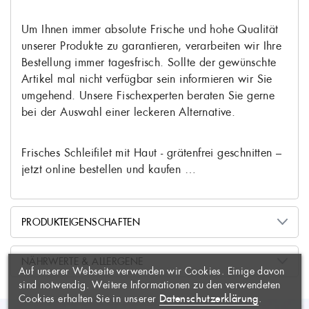
Um Ihnen immer absolute Frische und hohe Qualität
unserer Produkte zu garantieren, verarbeiten wir Ihre
Bestellung immer tagesfrisch. Sollte der gewünschte
Artikel mal nicht verfügbar sein informieren wir Sie
umgehend. Unsere Fischexperten beraten Sie gerne
bei der Auswahl einer leckeren Alternative.
Frisches Schleifilet mit Haut - grätenfrei geschnitten –
jetzt online bestellen und kaufen …
PRODUKTEIGENSCHAFTEN
WUNSCHLISTE
×
ERSTELLEN
ANMELDEN
×
Tinca tinca
Lateinischer Name
NÄHRWERTE & ALLERGENE
Auf unserer Webseite verwenden wir Cookies. Einige davon
AUF MEINE
Name der Wunschliste
Sie müssen angemeldet sein, um
frisch nach Hause geliefert
Produktzustand
×
sind notwendig. Weitere Informationen zu den verwendeten
WUNSCHLISTE
Artikel Ihrer Wunschliste
Datenschutzerklärung
Cookies erhalten Sie in unserer
.