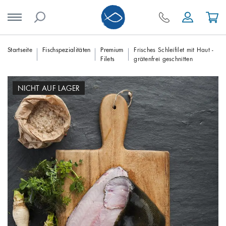
Skip
Startseite
Fischspezialitäten
Premium
Frisches Schleifilet mit Haut -
Filets
grätenfrei geschnitten
to
content
NICHT AUF LAGER