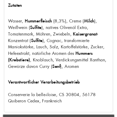
Zutaten
Wasser,
Hummerfleisch
(8,3%), Creme (
Milch
),
Weißwein (
Sulfite
), natives Olivenöl Extra,
Tomatenmark, Möhren, Zwiebeln,
Kaisergranat
-
Konzentrat (
Sulfite
), Cognac, transformierte
Maniokstärke, Lauch, Salz, Kartoffelstärke, Zucker,
Hefeextrakt, natürliche Aromen des
Hummers
(Krebstiere)
, Knoblauch, Verdickungsmittel Xanthan,
Gewürze davon Curry (
Senf
), Aromen
Verantwortlicher Verarbeitungsbetrieb
Conserverie la belle-iloise, CS 30804, 56178
Quiberon Cedex, Frankreich
WUNSCHLISTE
×
ERSTELLEN
ANMELDEN
×