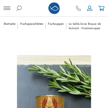
Skip
Startseite
Fischspezialitäten
Fischsuppen
La belle-iloise Bisque de
homard - Hummersuppe
to
content