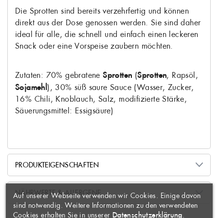
Die Sprotten sind bereits verzehrfertig und können
direkt aus der Dose genossen werden. Sie sind daher
ideal für alle, die schnell und einfach einen leckeren
Snack oder eine Vorspeise zaubern möchten.
Zutaten: 70% gebratene
Sprotten
(
Sprotten
, Rapsöl,
Sojamehl
), 30% süß saure Sauce (Wasser, Zucker,
16% Chili, Knoblauch, Salz, modifizierte Stärke,
Säuerungsmittel: Essigsäure)
WUNSCHLISTE
PRODUKTEIGENSCHAFTEN
×
ERSTELLEN
ANMELDEN
×
Konserve
Produktzustand
NÄHRWERTE & ALLERGENE
Auf unserer Webseite verwenden wir Cookies. Einige davon
AUF MEINE
Name der Wunschliste
Sie müssen angemeldet sein, um
×
sind notwendig. Weitere Informationen zu den verwendeten
Wildfang
Herstellungsart
WUNSCHLISTE
Artikel Ihrer Wunschliste
Datenschutzerklärung
Cookies erhalten Sie in unserer
.