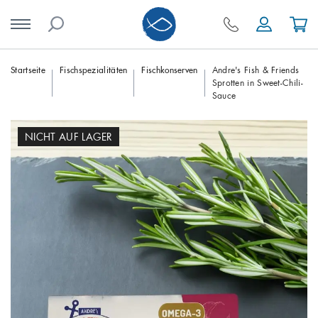
Skip
Startseite
Fischspezialitäten
Fischkonserven
Andre's Fish & Friends
Sprotten in Sweet-Chili-
to
Sauce
content
NICHT AUF LAGER