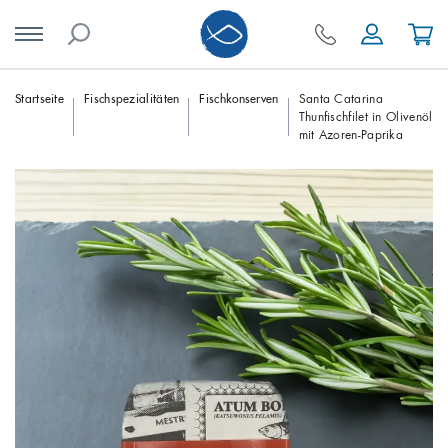
Skip
Startseite
Fischspezialitäten
Fischkonserven
Santa Catarina
Thunfischfilet in Olivenöl
to
mit Azoren-Paprika
content