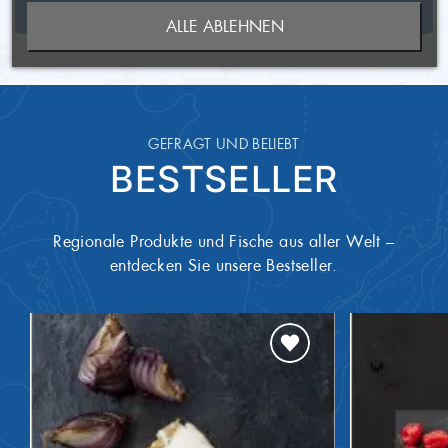
-
davon Zucker
SCHREIBEN SIE DEN ERSTEN KUNDENKOMMENTAR
ALLE ABLEHNEN
ANMELDEN
WUNSCHLISTE ERSTELLEN
18,00 g
Eiweiß
1,00 g
Salz
GEFRAGT UND BELIEBT
BESTSELLER
Regionale Produkte und Fische aus aller Welt –
entdecken Sie unsere Bestseller.