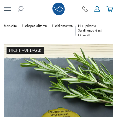
Skip
Startseite
Fischspezialitäten
Fischkonserven
Nuri pikante
Sardinenpaté mit
to
Olivenöl
content
NICHT AUF LAGER