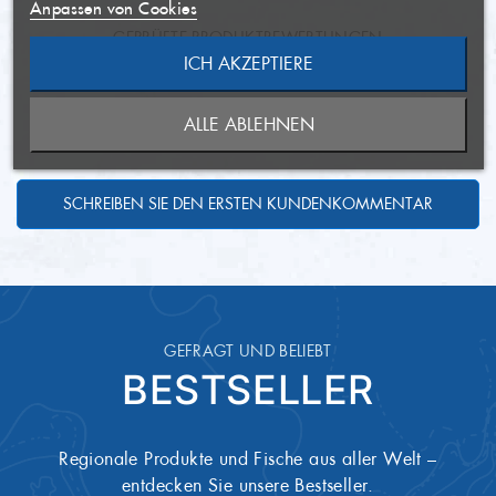
286 kcal/1184 kJ
Brennwert
Anpassen von Cookies
GEPRÜFTE PRODUKTBEWERTUNGEN
31.12.2024
Mindesthaltbarkeit
24,00 g
Fett
DAS SAGEN UNSERE
ICH AKZEPTIERE
ABBRECHEN
NEUE LISTE ANLEGEN
ABBRECHEN
ONL63032
Artikel-Nummer
5,60 g
davon gesättigte Fette
KUNDEN
ALLE ABLEHNEN
ANMELDEN
WUNSCHLISTE ERSTELLEN
2,40 g
Kohlenhydrate
2,20 g
davon Zucker
SCHREIBEN SIE DEN ERSTEN KUNDENKOMMENTAR
15,00 g
Eiweiß
0,70 g
Salz
GEFRAGT UND BELIEBT
BESTSELLER
Regionale Produkte und Fische aus aller Welt –
entdecken Sie unsere Bestseller.