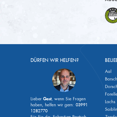
DÜRFEN WIR HELFEN?
BELIE
Aal
Barsc
Dorsc
Forell
Lieber
Gast
, wenn Sie Fragen
Lachs
haben, helfen wir gern:
03991
Saibli
1282770
Für Sie da: Sebastian Paetsch
Zande