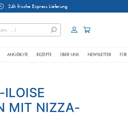
24h frische Express Lieferung
ANGEBOTE
REZEPTE
ÜBER UNS
NEWSLETTER
FÜR
ele
Dorade
urgischen Seenplatte
eine & Mixkisten
Räucherfisch
Fisch aus
-ILOISE
Garnelen
 MIT NIZZA-
Hornhecht
Kaviar
Lachsforelle