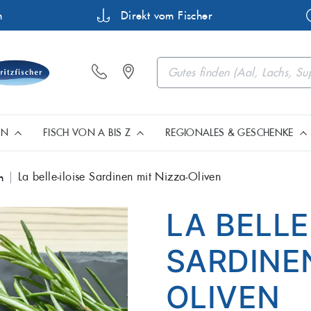
n
Direkt vom Fischer
EN
FISCH VON A BIS Z
REGIONALES & GESCHENKE
La belle-iloise Sardinen mit Nizza-Oliven
n
Barsch
Buttermakr
Fisch aus Müritz & Mecklenb
Geschenkartikel, Gutsch
Premium Filets
LA BELLE
Flunder
Forelle
SARDINEN
Heilbutt
Hering
Fisch aus Norddeutschland
Edle Meeresfrüchte
OLIVEN
Karpfen
Lachs