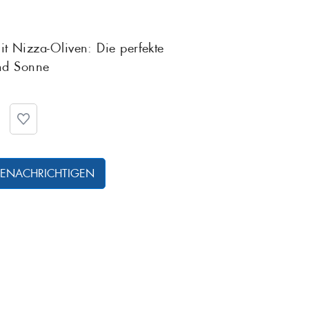
Rotbarsch
Tiefgekühlte Feink
mit Nizza-Oliven: Die perfekte
nd Sonne
 Sardinen
Scholle
Steinbutt
Wels
 BENACHRICHTIGEN