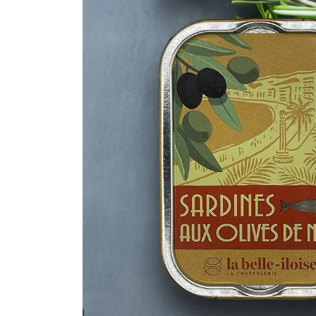
Makrele
Fischsuppen
Saibling
Schwertfisch
Fischkonserven
Steinbeisser
Wolfsbarsch