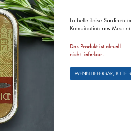
Maräne
Matjes
Grill
La belle-iloise Sardinen 
Kombination aus Meer u
Salat
Sardellen
Seelachs
Seeteufel
Das Produkt ist aktuell
nicht lieferbar.
Stör
Thunfisch
WENN LIEFERBAR, BITTE
Zander