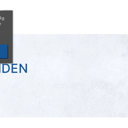
×
×
×
ig.
r
NDEN