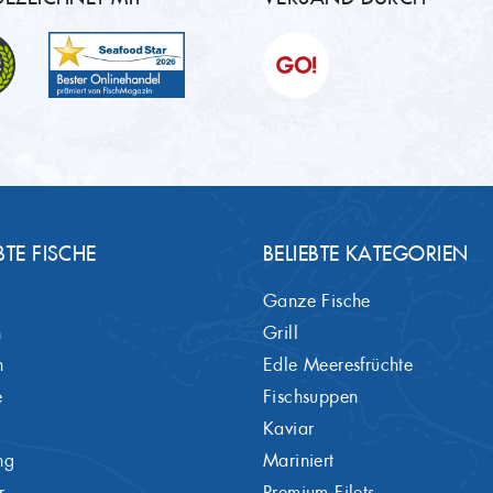
BTE FISCHE
BELIEBTE KATEGORIEN
Ganze Fische
h
Grill
h
Edle Meeresfrüchte
e
Fischsuppen
Kaviar
ng
Mariniert
r
Premium Filets