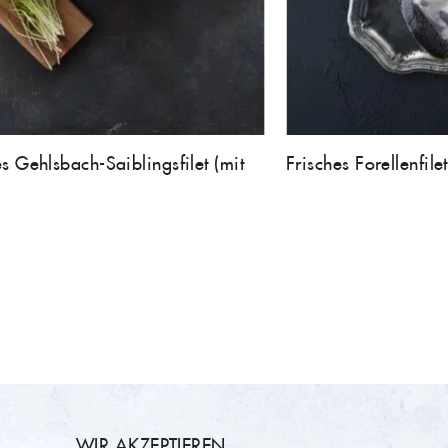
es Gehlsbach-Saiblingsfilet (mit
Frisches Forellenfile
WIR AKZEPTIEREN