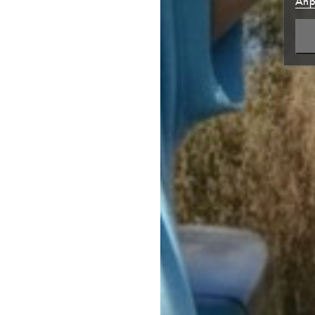
Anp
NEUE
((CA
ABB
ABB