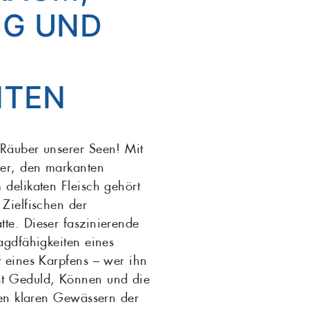
G UND
Rotbarsch
Tiefgekühlte Feink
 Sardinen
Scholle
TEN
Steinbutt
Wels
 Räuber unserer Seen! Mit
er, den markanten
 delikaten Fleisch gehört
 Zielfischen der
te. Dieser faszinierende
Jagdfähigkeiten eines
t eines Karpfens – wer ihn
ht Geduld, Können und die
 den klaren Gewässern der