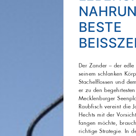
NAHRUN
Maräne
Matjes
Grill
BESTE
Salat
Sardellen
BEISSZEI
Seelachs
Seeteufel
Stör
Thunfisch
Der Zander – der edle
seinem schlanken Körp
Zander
Stachelflossen und dem
er zu den begehrtesten
Mecklenburger Seenplat
Raubfisch vereint die 
Hechts mit der Vorsich
fangen möchte, brauc
richtige Strategie. In