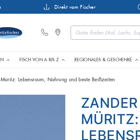
n
Direkt vom Fischer
EN
FISCH VON A BIS Z
REGIONALES & GESCHENKE
 Müritz: Lebensraum, Nahrung und beste Beißzeiten
Barsch
Buttermakr
Fisch aus Müritz & Mecklenb
Geschenkartikel, Gutsch
Premium Filets
ZANDER 
Flunder
Forelle
MÜRITZ:
Heilbutt
Hering
Fisch aus Norddeutschland
Edle Meeresfrüchte
LEBENS
Karpfen
Lachs