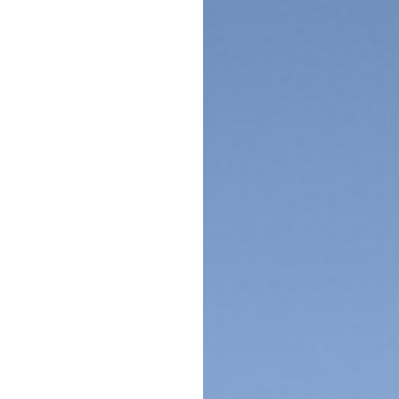
Makrele
Fischsuppen
Saibling
Schwertfisch
Fischkonserven
Steinbeisser
Wolfsbarsch