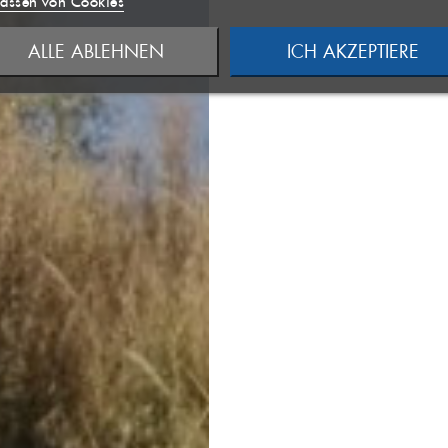
assen von Cookies
 LISTE ANLEGEN
((MODALDELETETEXT))
ALLE ABLEHNEN
ICH AKZEPTIERE
NCELTEXT))
ANMELDEN
RECHEN
WUNSCHLISTE ERSTELLEN
RECHEN