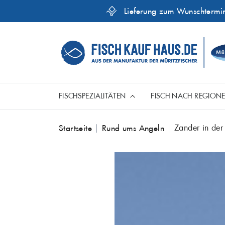
Lieferung zum Wunschtermi
FISCHSPEZIALITÄTEN
FISCH NACH REGION
Skip
Zander in der
Startseite
Rund ums Angeln
Aal
to
Ganze Fische
Fische aus der Ostsee
Genusshelfer
content
Dorsch
Hecht
Mariniert
Fisch aus aller Welt
Kabeljau