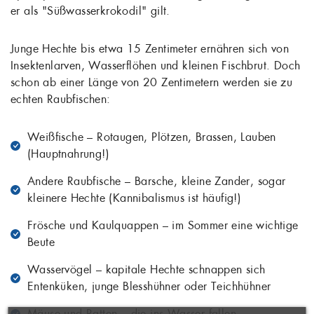
er als "Süßwasserkrokodil" gilt.
Junge Hechte bis etwa 15 Zentimeter ernähren sich von
Insektenlarven, Wasserflöhen und kleinen Fischbrut. Doch
schon ab einer Länge von 20 Zentimetern werden sie zu
echten Raubfischen:
Weißfische – Rotaugen, Plötzen, Brassen, Lauben
(Hauptnahrung!)
Andere Raubfische – Barsche, kleine Zander, sogar
kleinere Hechte (Kannibalismus ist häufig!)
Frösche und Kaulquappen – im Sommer eine wichtige
Beute
Wasservögel – kapitale Hechte schnappen sich
WUNSCHLISTE
×
Entenküken, junge Blesshühner oder Teichhühner
ERSTELLEN
ANMELDEN
×
((MODALTITLE))
Mäuse und Ratten – die ins Wasser fallen