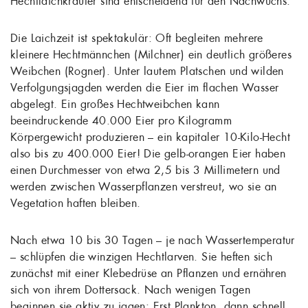
Hechtlaichkräuter sind entscheidend für den Nachwuchs.
Die Laichzeit ist spektakulär: Oft begleiten mehrere
kleinere Hechtmännchen (Milchner) ein deutlich größeres
Weibchen (Rogner). Unter lautem Platschen und wilden
Verfolgungsjagden werden die Eier im flachen Wasser
abgelegt. Ein großes Hechtweibchen kann
beeindruckende 40.000 Eier pro Kilogramm
Körpergewicht produzieren – ein kapitaler 10-Kilo-Hecht
also bis zu 400.000 Eier! Die gelb-orangen Eier haben
einen Durchmesser von etwa 2,5 bis 3 Millimetern und
werden zwischen Wasserpflanzen verstreut, wo sie an
Vegetation haften bleiben.
Nach etwa 10 bis 30 Tagen – je nach Wassertemperatur
– schlüpfen die winzigen Hechtlarven. Sie heften sich
zunächst mit einer Klebedrüse an Pflanzen und ernähren
sich von ihrem Dottersack. Nach wenigen Tagen
beginnen sie aktiv zu jagen: Erst Plankton, dann schnell