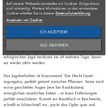
×
Auf unserer Webseite verwenden wir Cookies. Einige davon
AUF MEINE
Name der Wunschliste
Sie müssen angemeldet sein, um
×
sind notwendig. Weitere Informationen zu den verwendeten
Krebse und große Insekten – wenn sich die
WUNSCHLISTE
Artikel Ihrer Wunschliste
((confirmMessage))
Datenschutzerklärung
Cookies erhalten Sie in unserer
.
Gelegenheit bietet
hinzufügen zu können.
Anpassen von Cookies
Ein Hecht frisst etwa 10 bis 15 Prozent seines
((CANCELTEXT))
ICH AKZEPTIERE
ABBRECHEN
Körpergewichts pro Woche. Ein 5-Kilo-Hecht verzehrt
NEUE LISTE ANLEGEN
ABBRECHEN
also etwa 500 bis 750 Gramm Fisch wöchentlich – das
((MODALDELETETEXT))
ALLE ABLEHNEN
entspricht mehreren großen Mahlzeiten. Hechte fressen
ANMELDEN
WUNSCHLISTE ERSTELLEN
nicht täglich, sondern in Intervallen: Nach einer
erfolgreichen Jagd verdauen sie oft mehrere Tage, bevor
sie wieder aktiv werden.
Das Jagdverhalten ist faszinierend: Der Hecht lauert
regungslos, perfekt getarnt zwischen Pflanzen. Seine nach
vorne gerichteten Augen (wie bei Raubkatzen)
ermöglichen räumliches Sehen – er kann Entfernungen
perfekt einschätzen. Kommt ein Beutefisch in Reichweite,
schießt er blitzschnell vor, packt das Opfer quer und