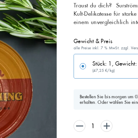
Traust du dich? ️ Surstr
Kult-Delikatesse für star
Maräne
Matjes
Grill
einem unvergleichlich i
Salat
Sardellen
Gewicht & Preis
Seelachs
Seeteufel
alle Preise inkl. 7 % MwSt. zzgl. Ver
Stör
Thunfisch
Stück: 1, Gewich
(47,25 €/kg)
Zander
Bestellen Sie bis morgen um 
erhalten. Oder wählen Sie ein