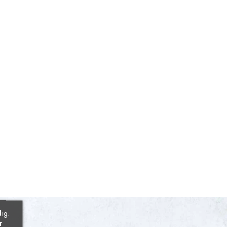
×
×
×
ig.
r