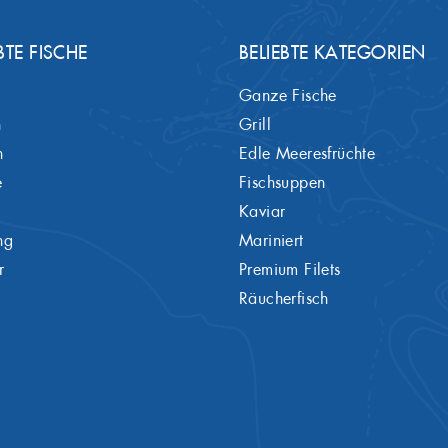
BTE FISCHE
BELIEBTE KATEGORIEN
Ganze Fische
h
Grill
h
Edle Meeresfrüchte
e
Fischsuppen
Kaviar
ng
Mariniert
r
Premium Filets
g
Räucherfisch