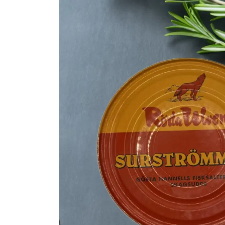
Makrele
Fischsuppen
Saibling
Schwertfisch
Fischkonserven
Steinbeisser
Wolfsbarsch