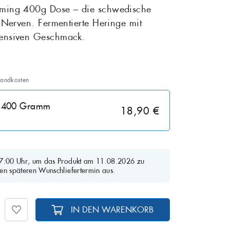
ömming 400g Dose – die schwedische
ke Nerven. Fermentierte Heringe mit
Rotbarsch
Tiefgekühlte Feink
ntensiven Geschmack.
 Sardinen
Scholle
Steinbutt
sandkosten
Wels
t: 400 Gramm
18,90 €
07:00 Uhr, um das Produkt am 11.08.2026 zu
en späteren Wunschliefertermin aus.
IN DEN WARENKORB