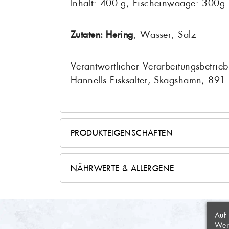
Inhalt: 400 g, Fischeinwaage: 300g
Zutaten: Hering
, Wasser, Salz
Verantwortlicher Verarbeitungsbetrie
Hannells Fisksalter, Skagshamn, 891
PRODUKTEIGENSCHAFTEN
Produktzustand
Konserve
NÄHRWERTE & ALLERGENE
WUNSCH
Herstellungsart
Wildfang
ANMEL
AUF M
Brennwert
389 kJ
Auf 
Herkunftsort
aus Schwe
Name d
Weit