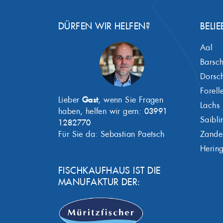
DÜRFEN WIR HELFEN?
BELIE
Aal
Barsc
Dorsc
Forell
Lieber
Gast
, wenn Sie Fragen
Lachs
haben, helfen wir gern:
03991
Saibli
1282770
Für Sie da: Sebastian Paetsch
Zande
Herin
FISCHKAUFHAUS IST DIE
MANUFAKTUR DER: