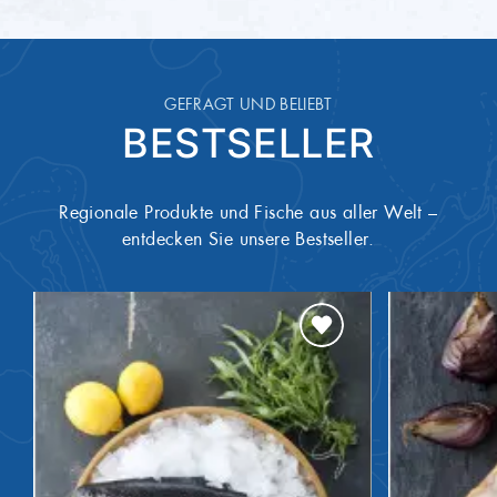
Weichtiere und daraus gewonnene
Allergene
30 Tage
Mindesthaltbarkeit
Erzeugnisse
ONL12670
Artikel-Nummer
GEFRAGT UND BELIEBT
BESTSELLER
Regionale Produkte und Fische aus aller Welt –
entdecken Sie unsere Bestseller.