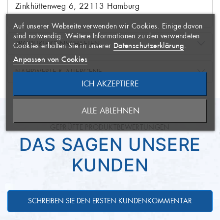
×
ERSTELLEN
ANMELDEN
×
Zinkhüttenweg 6, 22113 Hamburg
Auf unserer Webseite verwenden wir Cookies. Einige davon
AUF MEINE
Name der Wunschliste
Sie müssen angemeldet sein, um
×
sind notwendig. Weitere Informationen zu den verwendeten
WUNSCHLISTE
PRODUKTEIGENSCHAFTEN
Artikel Ihrer Wunschliste
Datenschutzerklärung
Cookies erhalten Sie in unserer
.
hinzufügen zu können.
Anpassen von Cookies
Konserve
Produktzustand
NÄHRWERTE & ALLERGENE
ICH AKZEPTIERE
ABBRECHEN
Wildfang
Herstellungsart
NEUE LISTE ANLEGEN
ABBRECHEN
Salzwasser-Spezialität
Gewässerart
ALLE ABLEHNEN
671 kJ/161 kcal
Brennwert
ANMELDEN
WUNSCHLISTE ERSTELLEN
GEPRÜFTE PRODUKTBEWERTUNGEN
gefangen im Nordostatlantik,
Herkunftsort
9,50 g
Fett
DAS SAGEN UNSERE
Nordsee
1,00 g
davon gesättigte Fette
KUNDEN
Schleppnetze
Fangmethode
1,40 g
Kohlenhydrate
Delikatesse
Verpackungsart
SCHREIBEN SIE DEN ERSTEN KUNDENKOMMENTAR
bei Zimmertemperatur lagern
Temperatur